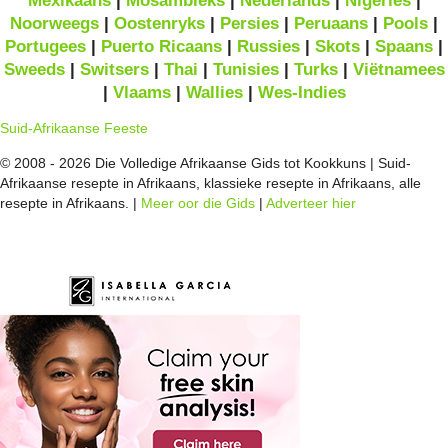
Mexikaans
|
Mosambieks
|
Nederlands
|
Nigeries
|
Noorweegs
|
Oostenryks
|
Persies
|
Peruaans
|
Pools
|
Portugees
|
Puerto Ricaans
|
Russies
|
Skots
|
Spaans
|
Sweeds
|
Switsers
|
Thai
|
Tunisies
|
Turks
|
Viëtnamees
|
Vlaams
|
Wallies
|
Wes-Indies
Suid-Afrikaanse Feeste
© 2008 - 2026 Die Volledige Afrikaanse Gids tot Kookkuns | Suid-
Afrikaanse resepte in Afrikaans, klassieke resepte in Afrikaans, alle
resepte in Afrikaans. |
Meer oor die Gids
|
Adverteer hier