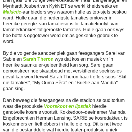
Dan gaan die vorige wen-kokkedore Tiaan Langenegger en
Mynhardt Joubert van KykNET se werklikheidsreeks en
Makietie
-aanbieders wys waarom hulle as top-sjefs beskou
word. Hulle gaan die nederigste tamaties omtower in
heerlike geregte: van tamatiesous tot tamatiekonfyt, van
tamatiedrankies tot gerookte tamaties. Hulle gaan ook wys
hoe bottels opgetower word om as geskenke gebruik te
word.
By die volgende aandoenplek gaan feesgangers Sarel van
Sabie en
Sarah Theron
wys dat kos en musiek vir ’n
heerlike saamkuier-geleentheid kan sorg. Sarel gaan
demonstreer hoe skaapboud met verskillende soetrissies
gevul kan word terwyl Sarah Theron haar treffers soos "Skil
die tamaties", "My Ouma Sêra" en "Briefie aan Madiba"
gaan sing.
Dan beweeg die feesgangers na die stadion se ouditorium
waar die produksie
Voorskoot en lipstiek
hierdie
genotvolle kosreis voortsit. Kokkedoor–deelnemer Marinda
Engelbrecht en Herman Lensing, SARIE se kosredakteur, is
koskenners en liefhebbers in hulle eie reg. Dit is net twee
van die bestanddele wat hierdie teater-produksie uniek