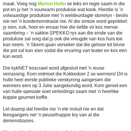
maak. Voeg nog
Marion Holm
se teks en regie saam in die
pot en jy het ’n vuurwarm produksie wat kook. Hierdie is ’n
volwaardige produksie met ’n weldeurdagte storielyn - beslis
nie net ’n kosdemonstrasie nie. Al die sintuie word geprikkel:
jy sien, ruik, hoor en ervaar hoe die liefde vir kos mense
saambring – ’n sakkie-SPEKKO rys aan die einde van die
produksie sal sorg dat jy ook die vreugde van kos huis toe
kan neem. ’n Skerm gaan verseker dat die gehoor tot binne
die pot sal kan sien sodat die ervaring van teater en kos een
kan word.
Die kykNET koscrawl word afgesluit met ’n reuse
verrassing. Kom ontmoet die Kokkedoor 2 se wenners! Dit is
hulle heel eerste publieke verskyning aangesien die
wenners eers op 3 Julie aangekondig word. Kom geniet een
van hulle spesiale soet verleidings saam met ’n heerlike
koppie gourmet koffie.
Let daarop dat hierdie nie ’n ete insluit nie en dat
feesgangers net ’n peuselhappie kry van al die
demonstrasies.