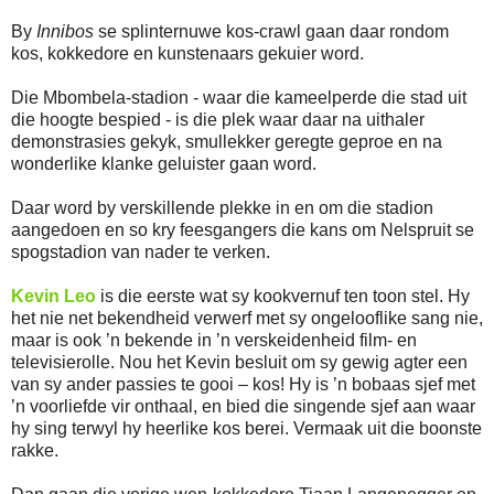
By
Innibos
se splinternuwe kos-crawl gaan daar rondom
kos, kokkedore en kunstenaars gekuier word.
Die Mbombela-stadion - waar die kameelperde die stad uit
die hoogte bespied - is die plek waar daar na uithaler
demonstrasies gekyk, smullekker geregte geproe en na
wonderlike klanke geluister gaan word.
Daar word by verskillende plekke in en om die stadion
aangedoen en so kry feesgangers die kans om Nelspruit se
spogstadion van nader te verken.
Kevin Leo
is die eerste wat sy kookvernuf ten toon stel. Hy
het nie net bekendheid verwerf met sy ongelooflike sang nie,
maar is ook ’n bekende in ’n verskeidenheid film- en
televisierolle. Nou het Kevin besluit om sy gewig agter een
van sy ander passies te gooi – kos! Hy is ’n bobaas sjef met
’n voorliefde vir onthaal, en bied die singende sjef aan waar
hy sing terwyl hy heerlike kos berei. Vermaak uit die boonste
rakke.