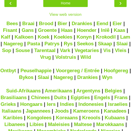
‹
›
Home
View web version
Bees
|
Braai
|
Brood
|
Bier
|
Drankies
|
Eend
|
Eier
|
Fisant
|
Gans
|
Groente
|
Haas
|
Hoender
|
Inlê
|
Kaas
|
Kalf
|
Kalkoen
|
Koek
|
Koekies
|
Konyn
|
Krokodil
|
Lam
|
Nagereg
|
Pasta
|
Patrys
|
Rys
|
Seekos
|
Skaap
|
Slaai
|
Sop
|
Souse
|
Tarentaal
|
Vark
|
Vegetaries
|
Vis
|
Vleis
|
Vrug
|
Volstruis
|
Wild
Ontbyt
|
Peuselhappie
|
Voorgereg / Entrée
|
Hoofgereg
|
Bykos
|
Slaai
|
Nagereg
|
Drankies
|
Wyn
Suid-Afrikaans
|
Amerikaans
|
Argentyns
|
Belgies
|
Brasiliaans
|
Chinees
|
Duits
|
Egipties
|
Engels
|
Frans
|
Grieks
|
Hongaars
|
Iers
|
Indies
|
Indonesies
|
Israelies
|
Italiaans
|
Japannees
|
Joods
|
Kameroens
|
Kanadees
|
Karibies
|
Kongolees
|
Koreaans
|
Kreools
|
Kubaans
|
Libanees
|
Libies
|
Maleisies
|
Maltese
|
Marokkaans
|