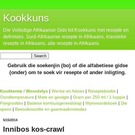
Kookkuns
Die Volledige Afrikaanse Gids tot Kookkuns met resepte en
definisies. Suid-Afrikaanse resepte in Afrikaans, klassieke
resepte in Afrikaans, alle resepte in Afrikaans.
Gebruik die soekenjin (bo) of die alfabetiese gidse
(onder) om te soek vir resepte of ander inligting.
Kookterme / Woordelys
|
Wenke en Advies
|
Resepteboeke
|
Oondtemperature
|
Mate en gewigte
|
Gram per 250 ml / 1 koppie
|
Pangroottes
|
Basiese kombuisgereedskap
|
Wynwoordeboek
|
Die
spens
|
Beesvleissnitte en gaarmaakmetodes
5/15/2014
Innibos kos-crawl