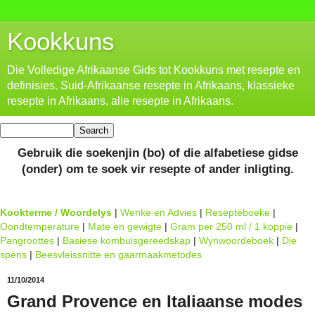
Kookkuns
Die Volledige Afrikaanse Gids tot Kookkuns met resepte en
definisies. Suid-Afrikaanse resepte in Afrikaans, klassieke
resepte in Afrikaans, alle resepte in Afrikaans.
Gebruik die soekenjin (bo) of die alfabetiese gidse
(onder) om te soek vir resepte of ander inligting.
Kookterme / Woordelys
|
Wenke en Advies
|
Resepteboeke
|
Oondtemperature
|
Mate en gewigte
|
Gram per 250 ml / 1 koppie
|
Pangroottes
|
Basiese kombuisgereedskap
|
Wynwoordeboek
|
Die
spens
|
Beesvleissnitte en gaarmaakmetodes
11/10/2014
Grand Provence en Italiaanse modes