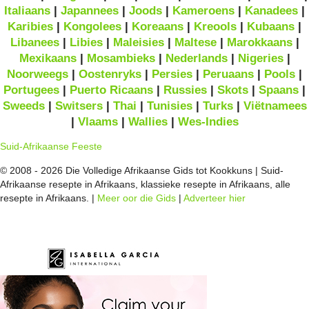
Italiaans
|
Japannees
|
Joods
|
Kameroens
|
Kanadees
|
Karibies
|
Kongolees
|
Koreaans
|
Kreools
|
Kubaans
|
Libanees
|
Libies
|
Maleisies
|
Maltese
|
Marokkaans
|
Mexikaans
|
Mosambieks
|
Nederlands
|
Nigeries
|
Noorweegs
|
Oostenryks
|
Persies
|
Peruaans
|
Pools
|
Portugees
|
Puerto Ricaans
|
Russies
|
Skots
|
Spaans
|
Sweeds
|
Switsers
|
Thai
|
Tunisies
|
Turks
|
Viëtnamees
|
Vlaams
|
Wallies
|
Wes-Indies
Suid-Afrikaanse Feeste
© 2008 - 2026 Die Volledige Afrikaanse Gids tot Kookkuns | Suid-
Afrikaanse resepte in Afrikaans, klassieke resepte in Afrikaans, alle
resepte in Afrikaans. |
Meer oor die Gids
|
Adverteer hier