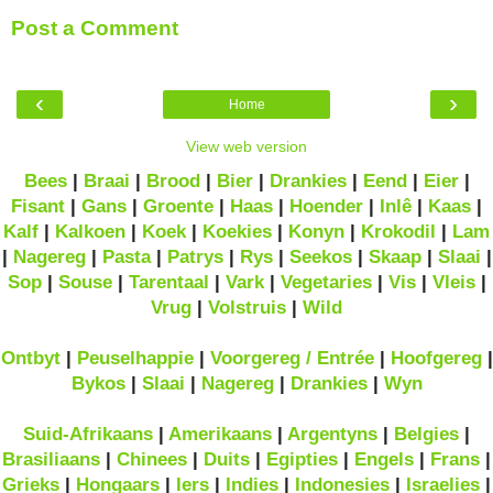
Post a Comment
‹
›
Home
View web version
Bees
|
Braai
|
Brood
|
Bier
|
Drankies
|
Eend
|
Eier
|
Fisant
|
Gans
|
Groente
|
Haas
|
Hoender
|
Inlê
|
Kaas
|
Kalf
|
Kalkoen
|
Koek
|
Koekies
|
Konyn
|
Krokodil
|
Lam
|
Nagereg
|
Pasta
|
Patrys
|
Rys
|
Seekos
|
Skaap
|
Slaai
|
Sop
|
Souse
|
Tarentaal
|
Vark
|
Vegetaries
|
Vis
|
Vleis
|
Vrug
|
Volstruis
|
Wild
Ontbyt
|
Peuselhappie
|
Voorgereg / Entrée
|
Hoofgereg
|
Bykos
|
Slaai
|
Nagereg
|
Drankies
|
Wyn
Suid-Afrikaans
|
Amerikaans
|
Argentyns
|
Belgies
|
Brasiliaans
|
Chinees
|
Duits
|
Egipties
|
Engels
|
Frans
|
Grieks
|
Hongaars
|
Iers
|
Indies
|
Indonesies
|
Israelies
|