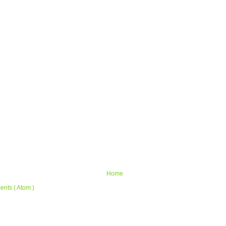
Home
nts ( Atom )