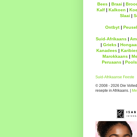
Bees
|
Braai
|
Broo
Kalf
|
Kalkoen
|
Ko
Slaai
|
S
Ontbyt
|
Peuse
Suid-Afrikaans
|
Am
|
Grieks
|
Hongaa
Kanadees
|
Karibie
Marokkaans
|
Me
Peruaans
|
Pools
Suid-Afrikaanse Feeste
© 2008 - 2026 Die Volledi
resepte in Afrikaans. |
Me