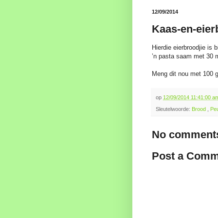
12/09/2014
Kaas-en-eier
Hierdie eierbroodjie is 
’n pasta saam met 30 m
Meng dit nou met 100 g
op
12/09/2014 11:41:00 
Sleutelwoorde:
Brood
,
Pe
No comments
Post a Comm