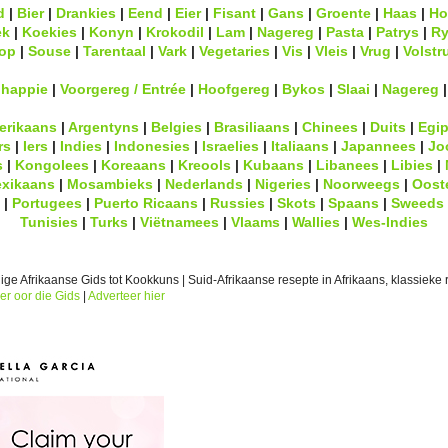
d
|
Bier
|
Drankies
|
Eend
|
Eier
|
Fisant
|
Gans
|
Groente
|
Haas
|
Ho
ek
|
Koekies
|
Konyn
|
Krokodil
|
Lam
|
Nagereg
|
Pasta
|
Patrys
|
Ry
op
|
Souse
|
Tarentaal
|
Vark
|
Vegetaries
|
Vis
|
Vleis
|
Vrug
|
Volstr
lhappie
|
Voorgereg / Entrée
|
Hoofgereg
|
Bykos
|
Slaai
|
Nagereg
erikaans
|
Argentyns
|
Belgies
|
Brasiliaans
|
Chinees
|
Duits
|
Egip
rs
|
Iers
|
Indies
|
Indonesies
|
Israelies
|
Italiaans
|
Japannees
|
Jo
s
|
Kongolees
|
Koreaans
|
Kreools
|
Kubaans
|
Libanees
|
Libies
|
xikaans
|
Mosambieks
|
Nederlands
|
Nigeries
|
Noorweegs
|
Oost
|
Portugees
|
Puerto Ricaans
|
Russies
|
Skots
|
Spaans
|
Sweeds
Tunisies
|
Turks
|
Viëtnamees
|
Vlaams
|
Wallies
|
Wes-Indies
ge Afrikaanse Gids tot Kookkuns | Suid-Afrikaanse resepte in Afrikaans, klassieke r
er oor die Gids
|
Adverteer hier