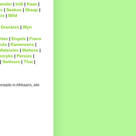
ender
|
Inlê
|
Kaas
|
s
|
Seekos
|
Skaap
|
uis
|
Wild
|
Drankies
|
Wyn
ties
|
Engels
|
Frans
ods
|
Kameroens
|
Maleisies
|
Maltese
|
enryks
|
Persies
|
|
Switsers
|
Thai
|
esepte in Afrikaans, alle