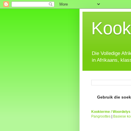
Kook
Die Volledige Afr
in Afrikaans, klas
Gebruik die soeke
Kookterme / Woordelys
Pangroottes
|
Basiese k