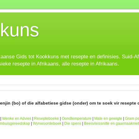
kuns
ikaanse Gids tot Kookkuns met resepte en definisies. Suid-A
sieke resepte in Afrikaans, alle resepte in Afrikaans.
njin (bo) of die alfabetiese gidse (onder) om te soek vir resepte o
|
Wenke en Advies
|
Resepteboeke
|
Oondtemperature
|
Mate en gewigte
|
Gram pe
ombuisgereedskap
|
Wynwoordeboek
|
Die spens
|
Beesvleissnitte en gaarmaakme