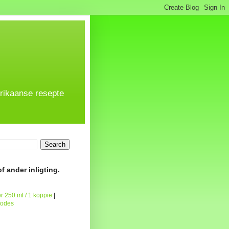
frikaanse resepte
f ander inligting.
r 250 ml / 1 koppie
|
todes