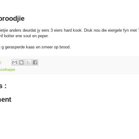
broodjie
bietjie anders deurdat jy eers 3 eiers hard kook. Druk nou die eiergele fyn met 
ℓ botter ene sout en peper.
 g gerasperde kaas en smeer op brood.
am
uselhappie
 :
ent