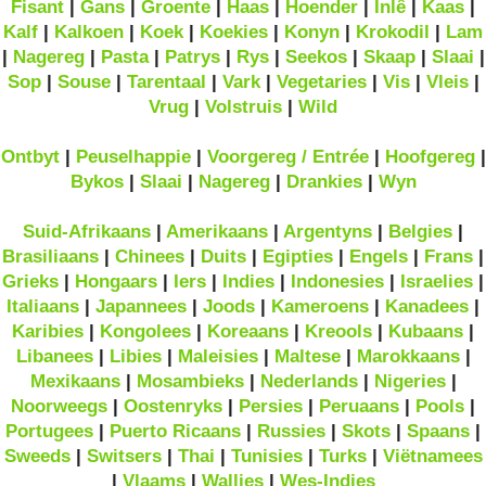
Fisant
|
Gans
|
Groente
|
Haas
|
Hoender
|
Inlê
|
Kaas
|
Kalf
|
Kalkoen
|
Koek
|
Koekies
|
Konyn
|
Krokodil
|
Lam
|
Nagereg
|
Pasta
|
Patrys
|
Rys
|
Seekos
|
Skaap
|
Slaai
|
Sop
|
Souse
|
Tarentaal
|
Vark
|
Vegetaries
|
Vis
|
Vleis
|
Vrug
|
Volstruis
|
Wild
Ontbyt
|
Peuselhappie
|
Voorgereg / Entrée
|
Hoofgereg
|
Bykos
|
Slaai
|
Nagereg
|
Drankies
|
Wyn
Suid-Afrikaans
|
Amerikaans
|
Argentyns
|
Belgies
|
Brasiliaans
|
Chinees
|
Duits
|
Egipties
|
Engels
|
Frans
|
Grieks
|
Hongaars
|
Iers
|
Indies
|
Indonesies
|
Israelies
|
Italiaans
|
Japannees
|
Joods
|
Kameroens
|
Kanadees
|
Karibies
|
Kongolees
|
Koreaans
|
Kreools
|
Kubaans
|
Libanees
|
Libies
|
Maleisies
|
Maltese
|
Marokkaans
|
Mexikaans
|
Mosambieks
|
Nederlands
|
Nigeries
|
Noorweegs
|
Oostenryks
|
Persies
|
Peruaans
|
Pools
|
Portugees
|
Puerto Ricaans
|
Russies
|
Skots
|
Spaans
|
Sweeds
|
Switsers
|
Thai
|
Tunisies
|
Turks
|
Viëtnamees
|
Vlaams
|
Wallies
|
Wes-Indies