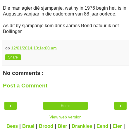
Die man agter dié sjampanje, wat hy in 1976 begin het, is in
Augustus vanjaar in die ouderdom van 88 jaar oorlede.
As dit by sjampanje kom drink James Bond natuurlik net
Bollinger.
op
12/01/2014 10:14:00 am
Share
No comments :
Post a Comment
‹
›
Home
View web version
Bees
|
Braai
|
Brood
|
Bier
|
Drankies
|
Eend
|
Eier
|