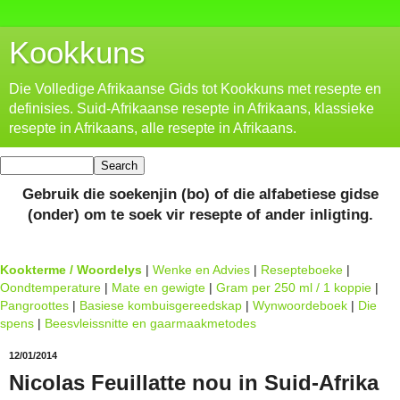
Kookkuns
Die Volledige Afrikaanse Gids tot Kookkuns met resepte en
definisies. Suid-Afrikaanse resepte in Afrikaans, klassieke
resepte in Afrikaans, alle resepte in Afrikaans.
Gebruik die soekenjin (bo) of die alfabetiese gidse
(onder) om te soek vir resepte of ander inligting.
Kookterme / Woordelys
|
Wenke en Advies
|
Resepteboeke
|
Oondtemperature
|
Mate en gewigte
|
Gram per 250 ml / 1 koppie
|
Pangroottes
|
Basiese kombuisgereedskap
|
Wynwoordeboek
|
Die
spens
|
Beesvleissnitte en gaarmaakmetodes
12/01/2014
Nicolas Feuillatte nou in Suid-Afrika