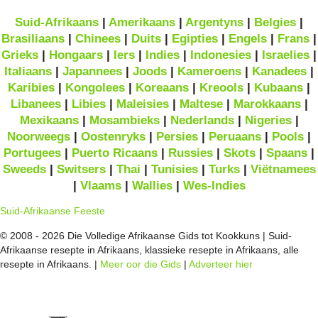
Suid-Afrikaans
|
Amerikaans
|
Argentyns
|
Belgies
|
Brasiliaans
|
Chinees
|
Duits
|
Egipties
|
Engels
|
Frans
|
Grieks
|
Hongaars
|
Iers
|
Indies
|
Indonesies
|
Israelies
|
Italiaans
|
Japannees
|
Joods
|
Kameroens
|
Kanadees
|
Karibies
|
Kongolees
|
Koreaans
|
Kreools
|
Kubaans
|
Libanees
|
Libies
|
Maleisies
|
Maltese
|
Marokkaans
|
Mexikaans
|
Mosambieks
|
Nederlands
|
Nigeries
|
Noorweegs
|
Oostenryks
|
Persies
|
Peruaans
|
Pools
|
Portugees
|
Puerto Ricaans
|
Russies
|
Skots
|
Spaans
|
Sweeds
|
Switsers
|
Thai
|
Tunisies
|
Turks
|
Viëtnamees
|
Vlaams
|
Wallies
|
Wes-Indies
Suid-Afrikaanse Feeste
© 2008 - 2026 Die Volledige Afrikaanse Gids tot Kookkuns | Suid-
Afrikaanse resepte in Afrikaans, klassieke resepte in Afrikaans, alle
resepte in Afrikaans. |
Meer oor die Gids
|
Adverteer hier