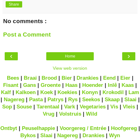
Share
No comments :
Post a Comment
‹
›
Home
View web version
Bees
|
Braai
|
Brood
|
Bier
|
Drankies
|
Eend
|
Eier
|
Fisant
|
Gans
|
Groente
|
Haas
|
Hoender
|
Inlê
|
Kaas
|
Kalf
|
Kalkoen
|
Koek
|
Koekies
|
Konyn
|
Krokodil
|
Lam
|
Nagereg
|
Pasta
|
Patrys
|
Rys
|
Seekos
|
Skaap
|
Slaai
|
Sop
|
Souse
|
Tarentaal
|
Vark
|
Vegetaries
|
Vis
|
Vleis
|
Vrug
|
Volstruis
|
Wild
Ontbyt
|
Peuselhappie
|
Voorgereg / Entrée
|
Hoofgereg
|
Bykos
|
Slaai
|
Nagereg
|
Drankies
|
Wyn