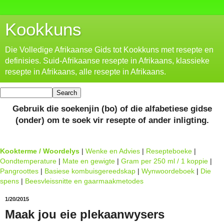
Kookkuns
Die Volledige Afrikaanse Gids tot Kookkuns met resepte en
definisies. Suid-Afrikaanse resepte in Afrikaans, klassieke
resepte in Afrikaans, alle resepte in Afrikaans.
Gebruik die soekenjin (bo) of die alfabetiese gidse
(onder) om te soek vir resepte of ander inligting.
Kookterme / Woordelys
|
Wenke en Advies
|
Resepteboeke
|
Oondtemperature
|
Mate en gewigte
|
Gram per 250 ml / 1 koppie
|
Pangroottes
|
Basiese kombuisgereedskap
|
Wynwoordeboek
|
Die
spens
|
Beesvleissnitte en gaarmaakmetodes
1/20/2015
Maak jou eie plekaanwysers