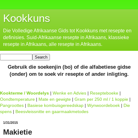
Kookkuns
Die Volledige Afrikaanse Gids tot Kookkuns met resepte en
definisies. Suid-Afrikaanse resepte in Afrikaans, klassieke
resepte in Afrikaans, alle resepte in Afrikaans.
Gebruik die soekenjin (bo) of die alfabetiese gidse
(onder) om te soek vir resepte of ander inligting.
Kookterme / Woordelys
|
Wenke en Advies
|
Resepteboeke
|
Oondtemperature
|
Mate en gewigte
|
Gram per 250 ml / 1 koppie
|
Pangroottes
|
Basiese kombuisgereedskap
|
Wynwoordeboek
|
Die
spens
|
Beesvleissnitte en gaarmaakmetodes
1/31/2015
Makietie