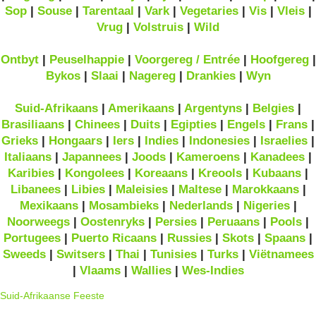
Sop
|
Souse
|
Tarentaal
|
Vark
|
Vegetaries
|
Vis
|
Vleis
|
Vrug
|
Volstruis
|
Wild
Ontbyt
|
Peuselhappie
|
Voorgereg / Entrée
|
Hoofgereg
|
Bykos
|
Slaai
|
Nagereg
|
Drankies
|
Wyn
Suid-Afrikaans
|
Amerikaans
|
Argentyns
|
Belgies
|
Brasiliaans
|
Chinees
|
Duits
|
Egipties
|
Engels
|
Frans
|
Grieks
|
Hongaars
|
Iers
|
Indies
|
Indonesies
|
Israelies
|
Italiaans
|
Japannees
|
Joods
|
Kameroens
|
Kanadees
|
Karibies
|
Kongolees
|
Koreaans
|
Kreools
|
Kubaans
|
Libanees
|
Libies
|
Maleisies
|
Maltese
|
Marokkaans
|
Mexikaans
|
Mosambieks
|
Nederlands
|
Nigeries
|
Noorweegs
|
Oostenryks
|
Persies
|
Peruaans
|
Pools
|
Portugees
|
Puerto Ricaans
|
Russies
|
Skots
|
Spaans
|
Sweeds
|
Switsers
|
Thai
|
Tunisies
|
Turks
|
Viëtnamees
|
Vlaams
|
Wallies
|
Wes-Indies
Suid-Afrikaanse Feeste