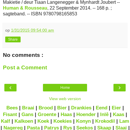
Makietie / deur Tiaan Langenegger & Mynhardt Joubert --
Human & Rousseau
, 22 September 2014. -- 168 p. ;
sagteband. -- ISBN 9780798165853
op
1/31/2015 09:54:00 am
Share
No comments :
Post a Comment
‹
›
Home
View web version
Bees
|
Braai
|
Brood
|
Bier
|
Drankies
|
Eend
|
Eier
|
Fisant
|
Gans
|
Groente
|
Haas
|
Hoender
|
Inlê
|
Kaas
|
Kalf
|
Kalkoen
|
Koek
|
Koekies
|
Konyn
|
Krokodil
|
Lam
|
Nagereg
|
Pasta
|
Patrys
|
Rys
|
Seekos
|
Skaap
|
Slaai
|