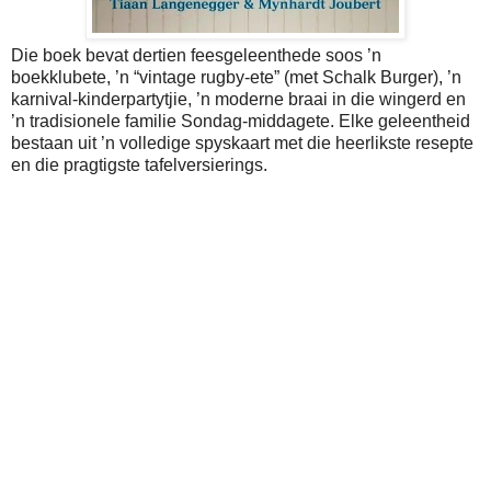
Die boek bevat dertien feesgeleenthede soos ’n
boekklubete, ’n “vintage rugby-ete” (met Schalk Burger), ’n
karnival-kinderpartytjie, ’n moderne braai in die wingerd en
’n tradisionele familie Sondag-middagete. Elke geleentheid
bestaan uit ’n volledige spyskaart met die heerlikste resepte
en die pragtigste tafelversierings.