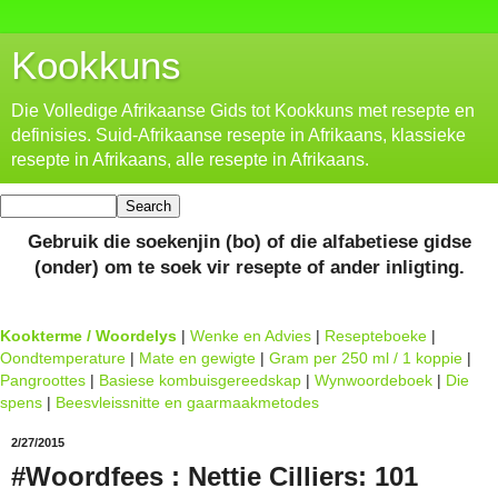
Kookkuns
Die Volledige Afrikaanse Gids tot Kookkuns met resepte en
definisies. Suid-Afrikaanse resepte in Afrikaans, klassieke
resepte in Afrikaans, alle resepte in Afrikaans.
Gebruik die soekenjin (bo) of die alfabetiese gidse
(onder) om te soek vir resepte of ander inligting.
Kookterme / Woordelys
|
Wenke en Advies
|
Resepteboeke
|
Oondtemperature
|
Mate en gewigte
|
Gram per 250 ml / 1 koppie
|
Pangroottes
|
Basiese kombuisgereedskap
|
Wynwoordeboek
|
Die
spens
|
Beesvleissnitte en gaarmaakmetodes
2/27/2015
#Woordfees : Nettie Cilliers: 101