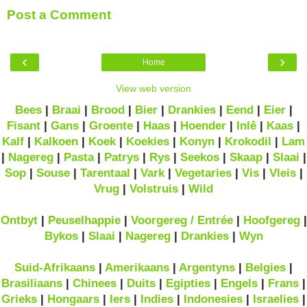
Post a Comment
‹
›
Home
View web version
Bees
|
Braai
|
Brood
|
Bier
|
Drankies
|
Eend
|
Eier
|
Fisant
|
Gans
|
Groente
|
Haas
|
Hoender
|
Inlê
|
Kaas
|
Kalf
|
Kalkoen
|
Koek
|
Koekies
|
Konyn
|
Krokodil
|
Lam
|
Nagereg
|
Pasta
|
Patrys
|
Rys
|
Seekos
|
Skaap
|
Slaai
|
Sop
|
Souse
|
Tarentaal
|
Vark
|
Vegetaries
|
Vis
|
Vleis
|
Vrug
|
Volstruis
|
Wild
Ontbyt
|
Peuselhappie
|
Voorgereg / Entrée
|
Hoofgereg
|
Bykos
|
Slaai
|
Nagereg
|
Drankies
|
Wyn
Suid-Afrikaans
|
Amerikaans
|
Argentyns
|
Belgies
|
Brasiliaans
|
Chinees
|
Duits
|
Egipties
|
Engels
|
Frans
|
Grieks
|
Hongaars
|
Iers
|
Indies
|
Indonesies
|
Israelies
|