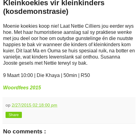
Kleinkoekies vir kleinkinders
(kosdemonstrasie)
Moenie koekies koop nie! Laat Nettie Cilliers jou eerder wys
hoe. Met haar humoristiese aanslag sal sy praktiese wenke
met jou deel oor hoe om outydse gunstelinge én die nuutste
happies te bak vir wanneer die kinders of kleinkinders kom
kuier. Dit laat Ma en Ouma se huis spesiaal ruik, na botter en
vanielje, wat kinders lewenslank sal onthou. Susanna
Jooste gesels met Nettie terwyl sy bak.
9 Maart 10:00 | Die Khaya | 50min | R50
Woordfees 2015
op
2/27/2015 02:18:00 pm
Share
No comments :