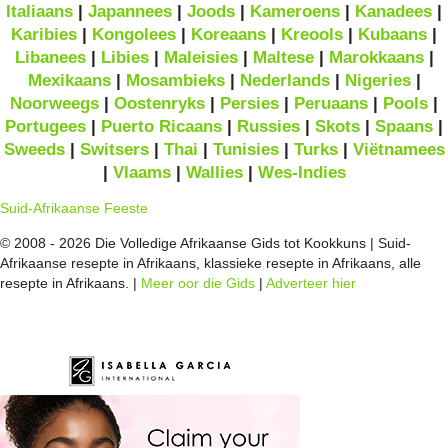
Italiaans
|
Japannees
|
Joods
|
Kameroens
|
Kanadees
|
Karibies
|
Kongolees
|
Koreaans
|
Kreools
|
Kubaans
|
Libanees
|
Libies
|
Maleisies
|
Maltese
|
Marokkaans
|
Mexikaans
|
Mosambieks
|
Nederlands
|
Nigeries
|
Noorweegs
|
Oostenryks
|
Persies
|
Peruaans
|
Pools
|
Portugees
|
Puerto Ricaans
|
Russies
|
Skots
|
Spaans
|
Sweeds
|
Switsers
|
Thai
|
Tunisies
|
Turks
|
Viëtnamees
|
Vlaams
|
Wallies
|
Wes-Indies
Suid-Afrikaanse Feeste
© 2008 - 2026 Die Volledige Afrikaanse Gids tot Kookkuns | Suid-
Afrikaanse resepte in Afrikaans, klassieke resepte in Afrikaans, alle
resepte in Afrikaans. |
Meer oor die Gids
|
Adverteer hier