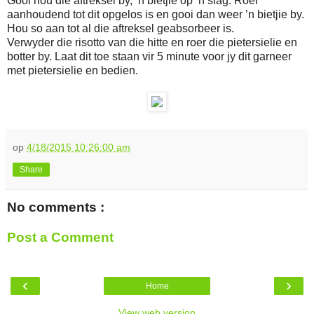
Gooi nou die aftreksel by, ’n bietjie op ’n slag. Roer
aanhoudend tot dit opgelos is en gooi dan weer ’n bietjie by.
Hou so aan tot al die aftreksel geabsorbeer is.
Verwyder die risotto van die hitte en roer die pietersielie en
botter by. Laat dit toe staan vir 5 minute voor jy dit garneer
met pietersielie en bedien.
op
4/18/2015 10:26:00 am
Share
No comments :
Post a Comment
‹
›
Home
View web version