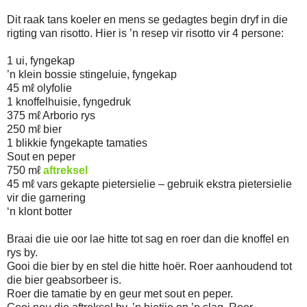
Dit raak tans koeler en mens se gedagtes begin dryf in die
rigting van risotto. Hier is ’n resep vir risotto vir 4 persone:
1 ui, fyngekap
’n klein bossie stingeluie, fyngekap
45 mℓ olyfolie
1 knoffelhuisie, fyngedruk
375 mℓ Arborio rys
250 mℓ bier
1 blikkie fyngekapte tamaties
Sout en peper
750 mℓ
aftreksel
45 mℓ vars gekapte pietersielie – gebruik ekstra pietersielie
vir die garnering
‘n klont botter
Braai die uie oor lae hitte tot sag en roer dan die knoffel en
rys by.
Gooi die bier by en stel die hitte hoër. Roer aanhoudend tot
die bier geabsorbeer is.
Roer die tamatie by en geur met sout en peper.