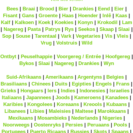
Bees
|
Braai
|
Brood
|
Bier
|
Drankies
|
Eend
|
Eier
|
Fisant
|
Gans
|
Groente
|
Haas
|
Hoender
|
Inlê
|
Kaas
|
Kalf
|
Kalkoen
|
Koek
|
Koekies
|
Konyn
|
Krokodil
|
Lam
|
Nagereg
|
Pasta
|
Patrys
|
Rys
|
Seekos
|
Skaap
|
Slaai
|
Sop
|
Souse
|
Tarentaal
|
Vark
|
Vegetaries
|
Vis
|
Vleis
|
Vrug
|
Volstruis
|
Wild
Ontbyt
|
Peuselhappie
|
Voorgereg / Entrée
|
Hoofgereg
|
Bykos
|
Slaai
|
Nagereg
|
Drankies
|
Wyn
Suid-Afrikaans
|
Amerikaans
|
Argentyns
|
Belgies
|
Brasiliaans
|
Chinees
|
Duits
|
Egipties
|
Engels
|
Frans
|
Grieks
|
Hongaars
|
Iers
|
Indies
|
Indonesies
|
Israelies
|
Italiaans
|
Japannees
|
Joods
|
Kameroens
|
Kanadees
|
Karibies
|
Kongolees
|
Koreaans
|
Kreools
|
Kubaans
|
Libanees
|
Libies
|
Maleisies
|
Maltese
|
Marokkaans
|
Mexikaans
|
Mosambieks
|
Nederlands
|
Nigeries
|
Noorweegs
|
Oostenryks
|
Persies
|
Peruaans
|
Pools
|
Portugees
|
Puerto Ricaans
|
Russies
|
Skots
|
Spaans
|