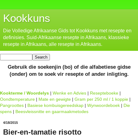
Kookkuns
Die Volledige Afrikaanse Gids tot Kookkuns met resepte en
definisies. Suid-Afrikaanse resepte in Afrikaans, klassieke
resepte in Afrikaans, alle resepte in Afrikaans.
Gebruik die soekenjin (bo) of die alfabetiese gidse
(onder) om te soek vir resepte of ander inligting.
Kookterme / Woordelys
|
Wenke en Advies
|
Resepteboeke
|
Oondtemperature
|
Mate en gewigte
|
Gram per 250 ml / 1 koppie
|
Pangroottes
|
Basiese kombuisgereedskap
|
Wynwoordeboek
|
Die
spens
|
Beesvleissnitte en gaarmaakmetodes
4/18/2015
Bier-en-tamatie risotto