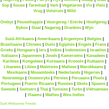
Sop
|
Souse
|
Tarentaal
|
Vark
|
Vegetaries
|
Vis
|
Vleis
|
Vrug
|
Volstruis
|
Wild
Ontbyt
|
Peuselhappie
|
Voorgereg / Entrée
|
Hoofgereg
|
Bykos
|
Slaai
|
Nagereg
|
Drankies
|
Wyn
Suid-Afrikaans
|
Amerikaans
|
Argentyns
|
Belgies
|
Brasiliaans
|
Chinees
|
Duits
|
Egipties
|
Engels
|
Frans
|
Grieks
|
Hongaars
|
Iers
|
Indies
|
Indonesies
|
Israelies
|
Italiaans
|
Japannees
|
Joods
|
Kameroens
|
Kanadees
|
Karibies
|
Kongolees
|
Koreaans
|
Kreools
|
Kubaans
|
Libanees
|
Libies
|
Maleisies
|
Maltese
|
Marokkaans
|
Mexikaans
|
Mosambieks
|
Nederlands
|
Nigeries
|
Noorweegs
|
Oostenryks
|
Persies
|
Peruaans
|
Pools
|
Portugees
|
Puerto Ricaans
|
Russies
|
Skots
|
Spaans
|
Sweeds
|
Switsers
|
Thai
|
Tunisies
|
Turks
|
Viëtnamees
|
Vlaams
|
Wallies
|
Wes-Indies
Suid-Afrikaanse Feeste