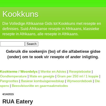
Kookkuns
Die Volledige Afrikaanse Gids tot Kookkuns met resepte en
definisies. Suid-Afrikaanse resepte in Afrikaans, klassieke
resepte in Afrikaans, alle resepte in Afrikaans.
Gebruik die soekenjin (bo) of die alfabetiese gidse
(onder) om te soek vir resepte of ander inligting.
Kookterme / Woordelys
|
Wenke en Advies
|
Resepteboeke
|
Oondtemperature
|
Mate en gewigte
|
Gram per 250 ml / 1 koppie
|
Pangroottes
|
Basiese kombuisgereedskap
|
Wynwoordeboek
|
Die
spens
|
Beesvleissnitte en gaarmaakmetodes
4/14/2015
RUA Eatery