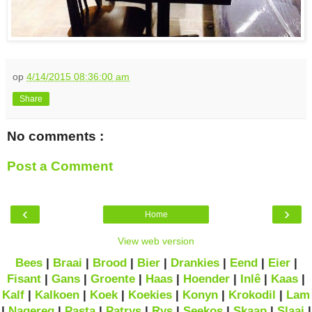
op
4/14/2015 08:36:00 am
Share
No comments :
Post a Comment
‹
›
Home
View web version
Bees
|
Braai
|
Brood
|
Bier
|
Drankies
|
Eend
|
Eier
|
Fisant
|
Gans
|
Groente
|
Haas
|
Hoender
|
Inlê
|
Kaas
|
Kalf
|
Kalkoen
|
Koek
|
Koekies
|
Konyn
|
Krokodil
|
Lam
|
Nagereg
|
Pasta
|
Patrys
|
Rys
|
Seekos
|
Skaap
|
Slaai
|