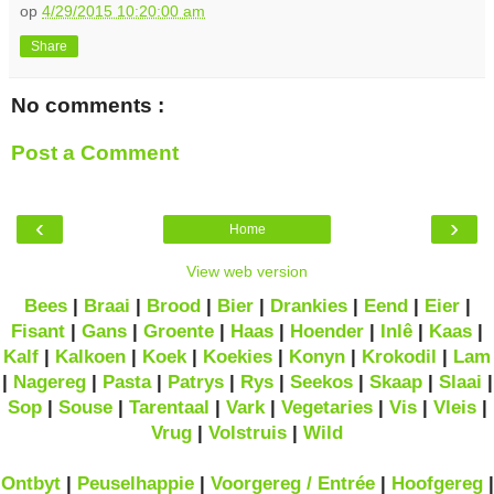
op
4/29/2015 10:20:00 am
Share
No comments :
Post a Comment
‹
›
Home
View web version
Bees
|
Braai
|
Brood
|
Bier
|
Drankies
|
Eend
|
Eier
|
Fisant
|
Gans
|
Groente
|
Haas
|
Hoender
|
Inlê
|
Kaas
|
Kalf
|
Kalkoen
|
Koek
|
Koekies
|
Konyn
|
Krokodil
|
Lam
|
Nagereg
|
Pasta
|
Patrys
|
Rys
|
Seekos
|
Skaap
|
Slaai
|
Sop
|
Souse
|
Tarentaal
|
Vark
|
Vegetaries
|
Vis
|
Vleis
|
Vrug
|
Volstruis
|
Wild
Ontbyt
|
Peuselhappie
|
Voorgereg / Entrée
|
Hoofgereg
|