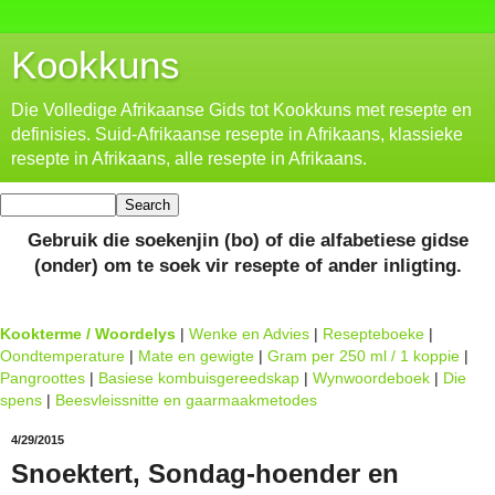
Kookkuns
Die Volledige Afrikaanse Gids tot Kookkuns met resepte en
definisies. Suid-Afrikaanse resepte in Afrikaans, klassieke
resepte in Afrikaans, alle resepte in Afrikaans.
Gebruik die soekenjin (bo) of die alfabetiese gidse
(onder) om te soek vir resepte of ander inligting.
Kookterme / Woordelys
|
Wenke en Advies
|
Resepteboeke
|
Oondtemperature
|
Mate en gewigte
|
Gram per 250 ml / 1 koppie
|
Pangroottes
|
Basiese kombuisgereedskap
|
Wynwoordeboek
|
Die
spens
|
Beesvleissnitte en gaarmaakmetodes
4/29/2015
Snoektert, Sondag-hoender en