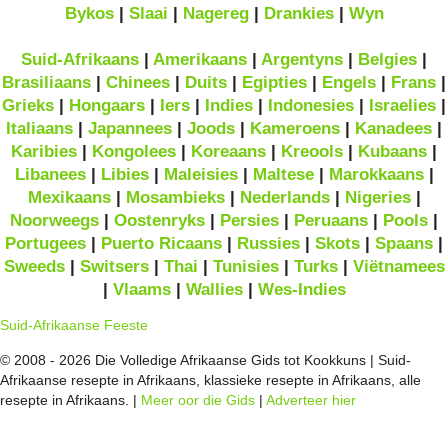
Bykos
|
Slaai
|
Nagereg
|
Drankies
|
Wyn
Suid-Afrikaans
|
Amerikaans
|
Argentyns
|
Belgies
|
Brasiliaans
|
Chinees
|
Duits
|
Egipties
|
Engels
|
Frans
|
Grieks
|
Hongaars
|
Iers
|
Indies
|
Indonesies
|
Israelies
|
Italiaans
|
Japannees
|
Joods
|
Kameroens
|
Kanadees
|
Karibies
|
Kongolees
|
Koreaans
|
Kreools
|
Kubaans
|
Libanees
|
Libies
|
Maleisies
|
Maltese
|
Marokkaans
|
Mexikaans
|
Mosambieks
|
Nederlands
|
Nigeries
|
Noorweegs
|
Oostenryks
|
Persies
|
Peruaans
|
Pools
|
Portugees
|
Puerto Ricaans
|
Russies
|
Skots
|
Spaans
|
Sweeds
|
Switsers
|
Thai
|
Tunisies
|
Turks
|
Viëtnamees
|
Vlaams
|
Wallies
|
Wes-Indies
Suid-Afrikaanse Feeste
© 2008 - 2026 Die Volledige Afrikaanse Gids tot Kookkuns | Suid-
Afrikaanse resepte in Afrikaans, klassieke resepte in Afrikaans, alle
resepte in Afrikaans. |
Meer oor die Gids
|
Adverteer hier