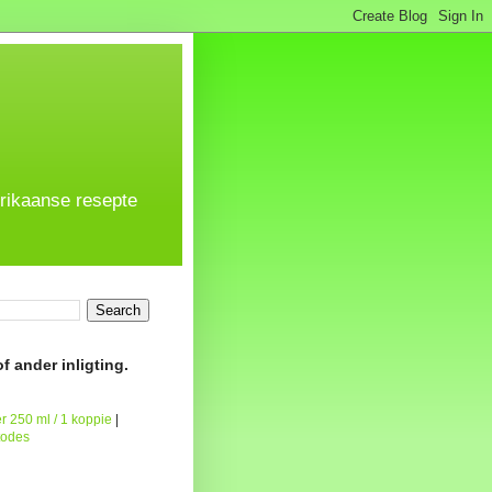
frikaanse resepte
f ander inligting.
r 250 ml / 1 koppie
|
todes