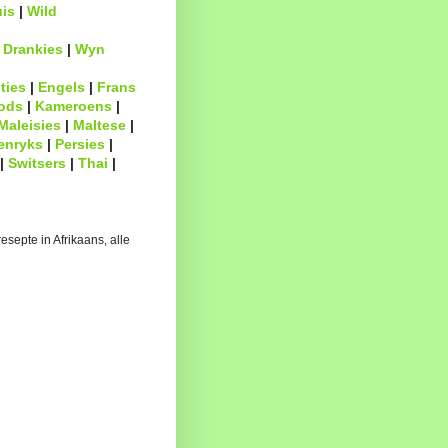
uis
|
Wild
|
Drankies
|
Wyn
ties
|
Engels
|
Frans
ods
|
Kameroens
|
Maleisies
|
Maltese
|
enryks
|
Persies
|
|
Switsers
|
Thai
|
esepte in Afrikaans, alle