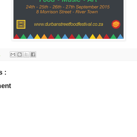
m
 :
ent