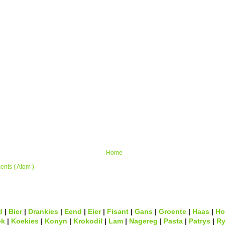
Home
nts ( Atom )
d
|
Bier
|
Drankies
|
Eend
|
Eier
|
Fisant
|
Gans
|
Groente
|
Haas
|
Ho
ek
|
Koekies
|
Konyn
|
Krokodil
|
Lam
|
Nagereg
|
Pasta
|
Patrys
|
Ry