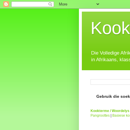
Kook
Die Volledige Afr
in Afrikaans, klas
Gebruik die soeke
Kookterme / Woordelys
Pangroottes
|
Basiese k