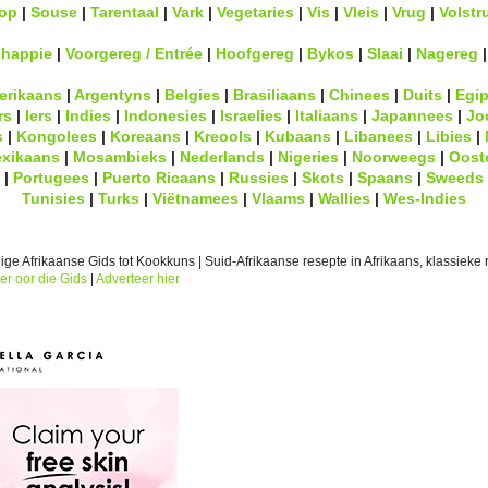
op
|
Souse
|
Tarentaal
|
Vark
|
Vegetaries
|
Vis
|
Vleis
|
Vrug
|
Volstr
lhappie
|
Voorgereg / Entrée
|
Hoofgereg
|
Bykos
|
Slaai
|
Nagereg
erikaans
|
Argentyns
|
Belgies
|
Brasiliaans
|
Chinees
|
Duits
|
Egip
rs
|
Iers
|
Indies
|
Indonesies
|
Israelies
|
Italiaans
|
Japannees
|
Jo
s
|
Kongolees
|
Koreaans
|
Kreools
|
Kubaans
|
Libanees
|
Libies
|
xikaans
|
Mosambieks
|
Nederlands
|
Nigeries
|
Noorweegs
|
Oost
|
Portugees
|
Puerto Ricaans
|
Russies
|
Skots
|
Spaans
|
Sweeds
Tunisies
|
Turks
|
Viëtnamees
|
Vlaams
|
Wallies
|
Wes-Indies
ge Afrikaanse Gids tot Kookkuns | Suid-Afrikaanse resepte in Afrikaans, klassieke r
er oor die Gids
|
Adverteer hier