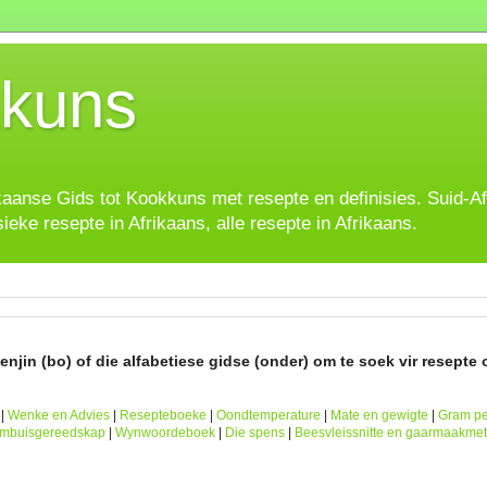
kuns
ikaanse Gids tot Kookkuns met resepte en definisies. Suid-A
sieke resepte in Afrikaans, alle resepte in Afrikaans.
njin (bo) of die alfabetiese gidse (onder) om te soek vir resepte o
|
Wenke en Advies
|
Resepteboeke
|
Oondtemperature
|
Mate en gewigte
|
Gram pe
ombuisgereedskap
|
Wynwoordeboek
|
Die spens
|
Beesvleissnitte en gaarmaakme