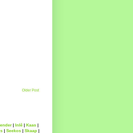
Older Post
ender
|
Inlê
|
Kaas
|
s
|
Seekos
|
Skaap
|