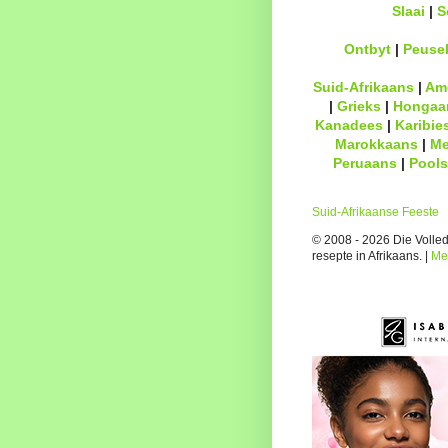
Slaai
|
S
Ontbyt
|
Peuse
Suid-Afrikaans
|
Am
|
Grieks
|
Hongaa
Kanadees
|
Karibie
Marokkaans
|
Me
Peruaans
|
Pools
Suid-Afrikaanse Feeste
© 2008 - 2026 Die Volledi
resepte in Afrikaans. |
Me