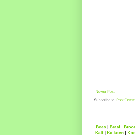
Newer Post
Subscribe to:
Post Comme
Bees
|
Braai
|
Broo
Kalf
|
Kalkoen
|
Ko