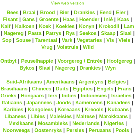
View web version
Bees
|
Braai
|
Brood
|
Bier
|
Drankies
|
Eend
|
Eier
|
Fisant
|
Gans
|
Groente
|
Haas
|
Hoender
|
Inlê
|
Kaas
|
Kalf
|
Kalkoen
|
Koek
|
Koekies
|
Konyn
|
Krokodil
|
Lam
|
Nagereg
|
Pasta
|
Patrys
|
Rys
|
Seekos
|
Skaap
|
Slaai
|
Sop
|
Souse
|
Tarentaal
|
Vark
|
Vegetaries
|
Vis
|
Vleis
|
Vrug
|
Volstruis
|
Wild
Ontbyt
|
Peuselhappie
|
Voorgereg / Entrée
|
Hoofgereg
|
Bykos
|
Slaai
|
Nagereg
|
Drankies
|
Wyn
Suid-Afrikaans
|
Amerikaans
|
Argentyns
|
Belgies
|
Brasiliaans
|
Chinees
|
Duits
|
Egipties
|
Engels
|
Frans
|
Grieks
|
Hongaars
|
Iers
|
Indies
|
Indonesies
|
Israelies
|
Italiaans
|
Japannees
|
Joods
|
Kameroens
|
Kanadees
|
Karibies
|
Kongolees
|
Koreaans
|
Kreools
|
Kubaans
|
Libanees
|
Libies
|
Maleisies
|
Maltese
|
Marokkaans
|
Mexikaans
|
Mosambieks
|
Nederlands
|
Nigeries
|
Noorweegs
|
Oostenryks
|
Persies
|
Peruaans
|
Pools
|