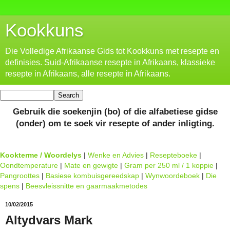
Kookkuns
Die Volledige Afrikaanse Gids tot Kookkuns met resepte en
definisies. Suid-Afrikaanse resepte in Afrikaans, klassieke
resepte in Afrikaans, alle resepte in Afrikaans.
Gebruik die soekenjin (bo) of die alfabetiese gidse
(onder) om te soek vir resepte of ander inligting.
Kookterme / Woordelys
|
Wenke en Advies
|
Resepteboeke
|
Oondtemperature
|
Mate en gewigte
|
Gram per 250 ml / 1 koppie
|
Pangroottes
|
Basiese kombuisgereedskap
|
Wynwoordeboek
|
Die
spens
|
Beesvleissnitte en gaarmaakmetodes
10/02/2015
Altydvars Mark