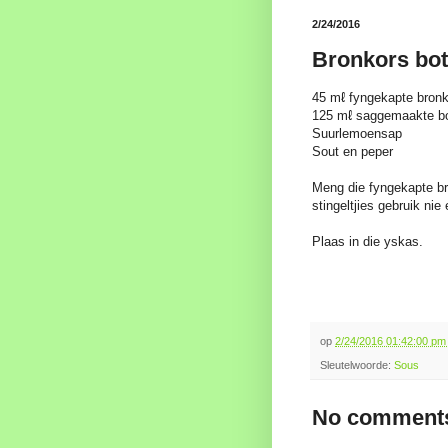
2/24/2016
Bronkors bott
45 mℓ fyngekapte bronk
125 mℓ saggemaakte bo
Suurlemoensap
Sout en peper
Meng die fyngekapte br
stingeltjies gebruik nie
Plaas in die yskas.
op
2/24/2016 01:42:00 p
Sleutelwoorde:
Sous
No comments