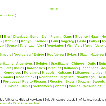
Home
nts ( Atom )
d
|
Bier
|
Drankies
|
Eend
|
Eier
|
Fisant
|
Gans
|
Groente
|
Haas
|
Ho
ek
|
Koekies
|
Konyn
|
Krokodil
|
Lam
|
Nagereg
|
Pasta
|
Patrys
|
Ry
op
|
Souse
|
Tarentaal
|
Vark
|
Vegetaries
|
Vis
|
Vleis
|
Vrug
|
Volstr
lhappie
|
Voorgereg / Entrée
|
Hoofgereg
|
Bykos
|
Slaai
|
Nagereg
erikaans
|
Argentyns
|
Belgies
|
Brasiliaans
|
Chinees
|
Duits
|
Egip
rs
|
Iers
|
Indies
|
Indonesies
|
Israelies
|
Italiaans
|
Japannees
|
Jo
s
|
Kongolees
|
Koreaans
|
Kreools
|
Kubaans
|
Libanees
|
Libies
|
xikaans
|
Mosambieks
|
Nederlands
|
Nigeries
|
Noorweegs
|
Oost
|
Portugees
|
Puerto Ricaans
|
Russies
|
Skots
|
Spaans
|
Sweeds
Tunisies
|
Turks
|
Viëtnamees
|
Vlaams
|
Wallies
|
Wes-Indies
ge Afrikaanse Gids tot Kookkuns | Suid-Afrikaanse resepte in Afrikaans, klassieke r
er oor die Gids
|
Adverteer hier