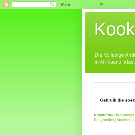
Kook
Die Volledige Afr
in Afrikaans, klas
Gebruik die soeke
Kookterme / Woordelys
Pangroottes
|
Basiese k