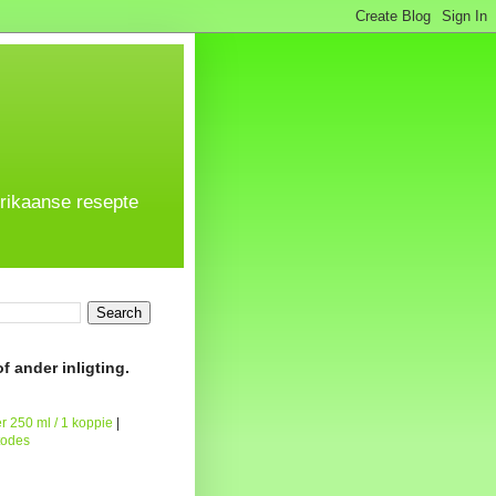
frikaanse resepte
f ander inligting.
r 250 ml / 1 koppie
|
todes