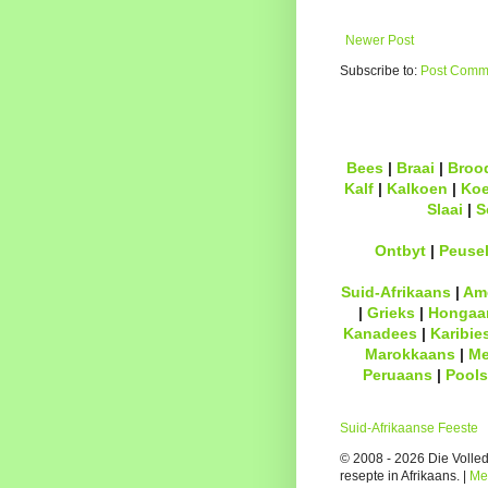
Newer Post
Subscribe to:
Post Comme
Bees
|
Braai
|
Broo
Kalf
|
Kalkoen
|
Ko
Slaai
|
S
Ontbyt
|
Peuse
Suid-Afrikaans
|
Am
|
Grieks
|
Hongaa
Kanadees
|
Karibie
Marokkaans
|
Me
Peruaans
|
Pools
Suid-Afrikaanse Feeste
© 2008 - 2026 Die Volledi
resepte in Afrikaans. |
Me