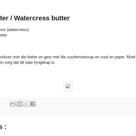
er / Watercress butter
ors (watercress)
tter
onkors met die botter en geur met die suurlemoensap en sout en peper. Moet 
 en sorg dat dit baie fyngekap is.
m
 :