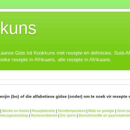
kuns
ikaanse Gids tot Kookkuns met resepte en definisies. Suid-A
sieke resepte in Afrikaans, alle resepte in Afrikaans.
njin (bo) of die alfabetiese gidse (onder) om te soek vir resepte o
|
Wenke en Advies
|
Resepteboeke
|
Oondtemperature
|
Mate en gewigte
|
Gram pe
ombuisgereedskap
|
Wynwoordeboek
|
Die spens
|
Beesvleissnitte en gaarmaakme