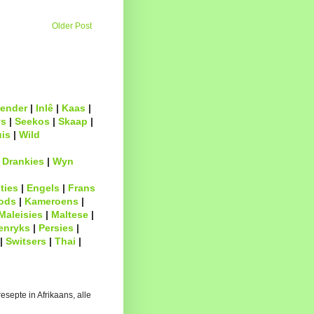
Older Post
ender
|
Inlê
|
Kaas
|
s
|
Seekos
|
Skaap
|
uis
|
Wild
|
Drankies
|
Wyn
ties
|
Engels
|
Frans
ods
|
Kameroens
|
Maleisies
|
Maltese
|
enryks
|
Persies
|
|
Switsers
|
Thai
|
esepte in Afrikaans, alle