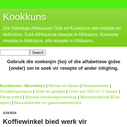
Kookkuns
Die Volledige Afrikaanse Gids tot Kookkuns met resepte en
definisies. Suid-Afrikaanse resepte in Afrikaans, klassieke
resepte in Afrikaans, alle resepte in Afrikaans.
Gebruik die soekenjin (bo) of die alfabetiese gidse
(onder) om te soek vir resepte of ander inligting.
Kookterme / Woordelys
|
Wenke en Advies
|
Resepteboeke
|
Oondtemperature
|
Mate en gewigte
|
Gram per 250 ml / 1 koppie
|
Pangroottes
|
Basiese kombuisgereedskap
|
Wynwoordeboek
|
Die
spens
|
Beesvleissnitte en gaarmaakmetodes
2/10/2016
Koffiewinkel bied werk vir