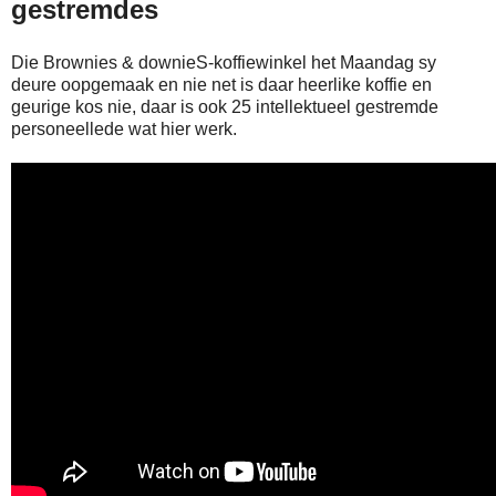
gestremdes
Die Brownies & downieS-koffiewinkel het Maandag sy
deure oopgemaak en nie net is daar heerlike koffie en
geurige kos nie, daar is ook 25 intellektueel gestremde
personeellede wat hier werk.