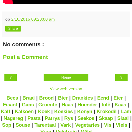
op
2/10/2016 09:23:00 am
Share
No comments :
Post a Comment
‹
›
Home
View web version
Bees
|
Braai
|
Brood
|
Bier
|
Drankies
|
Eend
|
Eier
|
Fisant
|
Gans
|
Groente
|
Haas
|
Hoender
|
Inlê
|
Kaas
|
Kalf
|
Kalkoen
|
Koek
|
Koekies
|
Konyn
|
Krokodil
|
Lam
|
Nagereg
|
Pasta
|
Patrys
|
Rys
|
Seekos
|
Skaap
|
Slaai
|
Sop
|
Souse
|
Tarentaal
|
Vark
|
Vegetaries
|
Vis
|
Vleis
|
Vrug
|
Volstruis
|
Wild