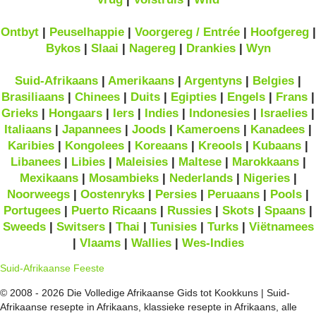
Ontbyt
|
Peuselhappie
|
Voorgereg / Entrée
|
Hoofgereg
|
Bykos
|
Slaai
|
Nagereg
|
Drankies
|
Wyn
Suid-Afrikaans
|
Amerikaans
|
Argentyns
|
Belgies
|
Brasiliaans
|
Chinees
|
Duits
|
Egipties
|
Engels
|
Frans
|
Grieks
|
Hongaars
|
Iers
|
Indies
|
Indonesies
|
Israelies
|
Italiaans
|
Japannees
|
Joods
|
Kameroens
|
Kanadees
|
Karibies
|
Kongolees
|
Koreaans
|
Kreools
|
Kubaans
|
Libanees
|
Libies
|
Maleisies
|
Maltese
|
Marokkaans
|
Mexikaans
|
Mosambieks
|
Nederlands
|
Nigeries
|
Noorweegs
|
Oostenryks
|
Persies
|
Peruaans
|
Pools
|
Portugees
|
Puerto Ricaans
|
Russies
|
Skots
|
Spaans
|
Sweeds
|
Switsers
|
Thai
|
Tunisies
|
Turks
|
Viëtnamees
|
Vlaams
|
Wallies
|
Wes-Indies
Suid-Afrikaanse Feeste
© 2008 - 2026 Die Volledige Afrikaanse Gids tot Kookkuns | Suid-
Afrikaanse resepte in Afrikaans, klassieke resepte in Afrikaans, alle