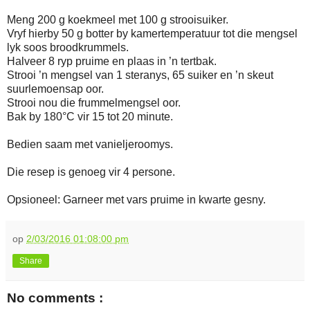
Meng 200 g koekmeel met 100 g strooisuiker.
Vryf hierby 50 g botter by kamertemperatuur tot die mengsel
lyk soos broodkrummels.
Halveer 8 ryp pruime en plaas in ’n tertbak.
Strooi ’n mengsel van 1 steranys, 65 suiker en ’n skeut
suurlemoensap oor.
Strooi nou die frummelmengsel oor.
Bak by 180°C vir 15 tot 20 minute.
Bedien saam met vanieljeroomys.
Die resep is genoeg vir 4 persone.
Opsioneel: Garneer met vars pruime in kwarte gesny.
op
2/03/2016 01:08:00 pm
Share
No comments :