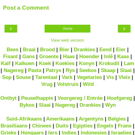
Post a Comment
‹
›
Home
View web version
Bees
|
Braai
|
Brood
|
Bier
|
Drankies
|
Eend
|
Eier
|
Fisant
|
Gans
|
Groente
|
Haas
|
Hoender
|
Inlê
|
Kaas
|
Kalf
|
Kalkoen
|
Koek
|
Koekies
|
Konyn
|
Krokodil
|
Lam
|
Nagereg
|
Pasta
|
Patrys
|
Rys
|
Seekos
|
Skaap
|
Slaai
|
Sop
|
Souse
|
Tarentaal
|
Vark
|
Vegetaries
|
Vis
|
Vleis
|
Vrug
|
Volstruis
|
Wild
Ontbyt
|
Peuselhappie
|
Voorgereg / Entrée
|
Hoofgereg
|
Bykos
|
Slaai
|
Nagereg
|
Drankies
|
Wyn
Suid-Afrikaans
|
Amerikaans
|
Argentyns
|
Belgies
|
Brasiliaans
|
Chinees
|
Duits
|
Egipties
|
Engels
|
Frans
|
Grieks
|
Hongaars
|
Iers
|
Indies
|
Indonesies
|
Israelies
|