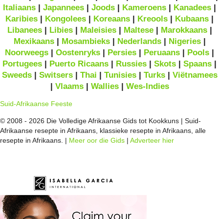
Italiaans
|
Japannees
|
Joods
|
Kameroens
|
Kanadees
|
Karibies
|
Kongolees
|
Koreaans
|
Kreools
|
Kubaans
|
Libanees
|
Libies
|
Maleisies
|
Maltese
|
Marokkaans
|
Mexikaans
|
Mosambieks
|
Nederlands
|
Nigeries
|
Noorweegs
|
Oostenryks
|
Persies
|
Peruaans
|
Pools
|
Portugees
|
Puerto Ricaans
|
Russies
|
Skots
|
Spaans
|
Sweeds
|
Switsers
|
Thai
|
Tunisies
|
Turks
|
Viëtnamees
|
Vlaams
|
Wallies
|
Wes-Indies
Suid-Afrikaanse Feeste
© 2008 - 2026 Die Volledige Afrikaanse Gids tot Kookkuns | Suid-
Afrikaanse resepte in Afrikaans, klassieke resepte in Afrikaans, alle
resepte in Afrikaans. |
Meer oor die Gids
|
Adverteer hier