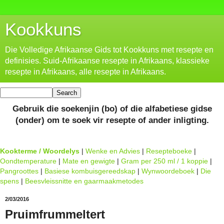
Kookkuns
Die Volledige Afrikaanse Gids tot Kookkuns met resepte en
definisies. Suid-Afrikaanse resepte in Afrikaans, klassieke
resepte in Afrikaans, alle resepte in Afrikaans.
Gebruik die soekenjin (bo) of die alfabetiese gidse
(onder) om te soek vir resepte of ander inligting.
Kookterme / Woordelys
|
Wenke en Advies
|
Resepteboeke
|
Oondtemperature
|
Mate en gewigte
|
Gram per 250 ml / 1 koppie
|
Pangroottes
|
Basiese kombuisgereedskap
|
Wynwoordeboek
|
Die
spens
|
Beesvleissnitte en gaarmaakmetodes
2/03/2016
Pruimfrummeltert