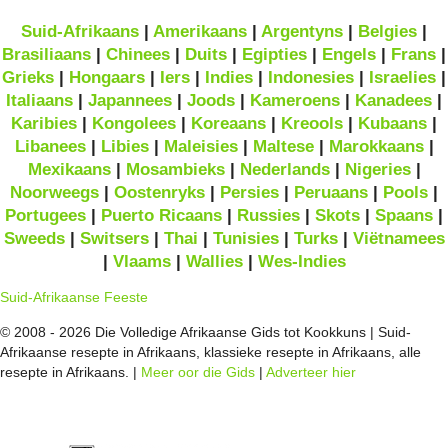
Suid-Afrikaans
|
Amerikaans
|
Argentyns
|
Belgies
|
Brasiliaans
|
Chinees
|
Duits
|
Egipties
|
Engels
|
Frans
|
Grieks
|
Hongaars
|
Iers
|
Indies
|
Indonesies
|
Israelies
|
Italiaans
|
Japannees
|
Joods
|
Kameroens
|
Kanadees
|
Karibies
|
Kongolees
|
Koreaans
|
Kreools
|
Kubaans
|
Libanees
|
Libies
|
Maleisies
|
Maltese
|
Marokkaans
|
Mexikaans
|
Mosambieks
|
Nederlands
|
Nigeries
|
Noorweegs
|
Oostenryks
|
Persies
|
Peruaans
|
Pools
|
Portugees
|
Puerto Ricaans
|
Russies
|
Skots
|
Spaans
|
Sweeds
|
Switsers
|
Thai
|
Tunisies
|
Turks
|
Viëtnamees
|
Vlaams
|
Wallies
|
Wes-Indies
Suid-Afrikaanse Feeste
© 2008 - 2026 Die Volledige Afrikaanse Gids tot Kookkuns | Suid-
Afrikaanse resepte in Afrikaans, klassieke resepte in Afrikaans, alle
resepte in Afrikaans. |
Meer oor die Gids
|
Adverteer hier