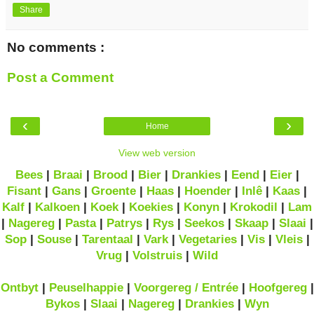
Share
No comments :
Post a Comment
‹
›
Home
View web version
Bees
|
Braai
|
Brood
|
Bier
|
Drankies
|
Eend
|
Eier
|
Fisant
|
Gans
|
Groente
|
Haas
|
Hoender
|
Inlê
|
Kaas
|
Kalf
|
Kalkoen
|
Koek
|
Koekies
|
Konyn
|
Krokodil
|
Lam
|
Nagereg
|
Pasta
|
Patrys
|
Rys
|
Seekos
|
Skaap
|
Slaai
|
Sop
|
Souse
|
Tarentaal
|
Vark
|
Vegetaries
|
Vis
|
Vleis
|
Vrug
|
Volstruis
|
Wild
Ontbyt
|
Peuselhappie
|
Voorgereg / Entrée
|
Hoofgereg
|
Bykos
|
Slaai
|
Nagereg
|
Drankies
|
Wyn