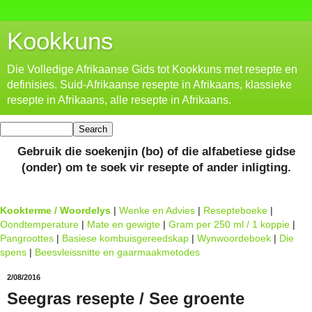
Kookkuns
Die Volledige Afrikaanse Gids tot Kookkuns met resepte en
definisies. Suid-Afrikaanse resepte in Afrikaans, klassieke
resepte in Afrikaans, alle resepte in Afrikaans.
Gebruik die soekenjin (bo) of die alfabetiese gidse
(onder) om te soek vir resepte of ander inligting.
Kookterme / Woordelys
|
Wenke en Advies
|
Resepteboeke
|
Oondtemperature
|
Mate en gewigte
|
Gram per 250 ml / 1 koppie
|
Pangroottes
|
Basiese kombuisgereedskap
|
Wynwoordeboek
|
Die
spens
|
Beesvleissnitte en gaarmaakmetodes
2/08/2016
Seegras resepte / See groente