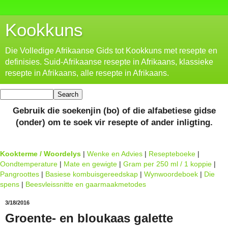
Kookkuns
Die Volledige Afrikaanse Gids tot Kookkuns met resepte en
definisies. Suid-Afrikaanse resepte in Afrikaans, klassieke
resepte in Afrikaans, alle resepte in Afrikaans.
Gebruik die soekenjin (bo) of die alfabetiese gidse
(onder) om te soek vir resepte of ander inligting.
Kookterme / Woordelys
|
Wenke en Advies
|
Resepteboeke
|
Oondtemperature
|
Mate en gewigte
|
Gram per 250 ml / 1 koppie
|
Pangroottes
|
Basiese kombuisgereedskap
|
Wynwoordeboek
|
Die
spens
|
Beesvleissnitte en gaarmaakmetodes
3/18/2016
Groente- en bloukaas galette