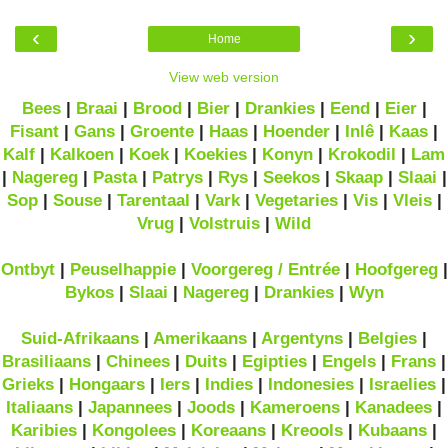
‹
›
Home
View web version
Bees
|
Braai
|
Brood
|
Bier
|
Drankies
|
Eend
|
Eier
|
Fisant
|
Gans
|
Groente
|
Haas
|
Hoender
|
Inlê
|
Kaas
|
Kalf
|
Kalkoen
|
Koek
|
Koekies
|
Konyn
|
Krokodil
|
Lam
|
Nagereg
|
Pasta
|
Patrys
|
Rys
|
Seekos
|
Skaap
|
Slaai
|
Sop
|
Souse
|
Tarentaal
|
Vark
|
Vegetaries
|
Vis
|
Vleis
|
Vrug
|
Volstruis
|
Wild
Ontbyt
|
Peuselhappie
|
Voorgereg / Entrée
|
Hoofgereg
|
Bykos
|
Slaai
|
Nagereg
|
Drankies
|
Wyn
Suid-Afrikaans
|
Amerikaans
|
Argentyns
|
Belgies
|
Brasiliaans
|
Chinees
|
Duits
|
Egipties
|
Engels
|
Frans
|
Grieks
|
Hongaars
|
Iers
|
Indies
|
Indonesies
|
Israelies
|
Italiaans
|
Japannees
|
Joods
|
Kameroens
|
Kanadees
|
Karibies
|
Kongolees
|
Koreaans
|
Kreools
|
Kubaans
|