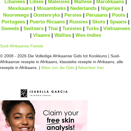
Libanees
|
Libies
|
Maleisies
|
Maltese
|
Marokkaans
|
Mexikaans
|
Mosambieks
|
Nederlands
|
Nigeries
|
Noorweegs
|
Oostenryks
|
Persies
|
Peruaans
|
Pools
|
Portugees
|
Puerto Ricaans
|
Russies
|
Skots
|
Spaans
|
Sweeds
|
Switsers
|
Thai
|
Tunisies
|
Turks
|
Viëtnamees
|
Vlaams
|
Wallies
|
Wes-Indies
Suid-Afrikaanse Feeste
© 2008 - 2026 Die Volledige Afrikaanse Gids tot Kookkuns | Suid-
Afrikaanse resepte in Afrikaans, klassieke resepte in Afrikaans, alle
resepte in Afrikaans. |
Meer oor die Gids
|
Adverteer hier