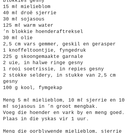
blokkies gesny
15 mℓ mielieblom
40 mℓ droë sjerrie
30 mℓ sojasous
125 mℓ warm water
’n blokkie hoenderaftreksel
30 mℓ olie
2,5 cm vars gemmer, geskil en gerasper
1 knoffeltoontjie, fyngedruk
225 g skoongemaakte garnale
2 uie, in halwe ringe gesny
1 rooi soetrissie, in repies gesny
2 stokke seldery, in stukke van 2,5 cm
gesny
100 g kool, fymgekap
Meng 5 mℓ mielieblom, 10 mℓ sjerrie en 10
mℓ sojasous in ’n groot mengbak.
Voeg die hoender en vark by en meng goed.
Plaas in die yskas vir 1 uur.
Meng die oorblywende mielieblom, sjerrie