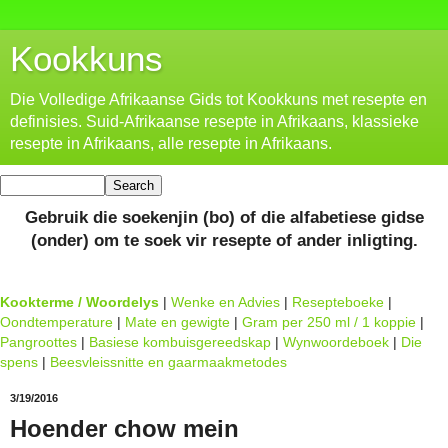
Kookkuns
Die Volledige Afrikaanse Gids tot Kookkuns met resepte en
definisies. Suid-Afrikaanse resepte in Afrikaans, klassieke
resepte in Afrikaans, alle resepte in Afrikaans.
Gebruik die soekenjin (bo) of die alfabetiese gidse
(onder) om te soek vir resepte of ander inligting.
Kookterme / Woordelys
|
Wenke en Advies
|
Resepteboeke
|
Oondtemperature
|
Mate en gewigte
|
Gram per 250 ml / 1 koppie
|
Pangroottes
|
Basiese kombuisgereedskap
|
Wynwoordeboek
|
Die
spens
|
Beesvleissnitte en gaarmaakmetodes
3/19/2016
Hoender chow mein