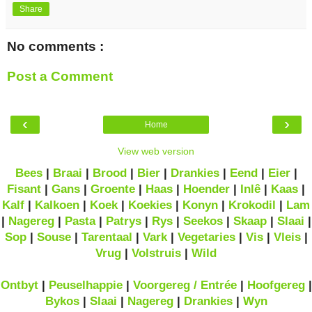
Share
No comments :
Post a Comment
‹
›
Home
View web version
Bees
|
Braai
|
Brood
|
Bier
|
Drankies
|
Eend
|
Eier
|
Fisant
|
Gans
|
Groente
|
Haas
|
Hoender
|
Inlê
|
Kaas
|
Kalf
|
Kalkoen
|
Koek
|
Koekies
|
Konyn
|
Krokodil
|
Lam
|
Nagereg
|
Pasta
|
Patrys
|
Rys
|
Seekos
|
Skaap
|
Slaai
|
Sop
|
Souse
|
Tarentaal
|
Vark
|
Vegetaries
|
Vis
|
Vleis
|
Vrug
|
Volstruis
|
Wild
Ontbyt
|
Peuselhappie
|
Voorgereg / Entrée
|
Hoofgereg
|
Bykos
|
Slaai
|
Nagereg
|
Drankies
|
Wyn