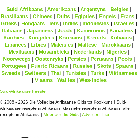
Suid-Afrikaans
|
Amerikaans
|
Argentyns
|
Belgies
|
Brasiliaans
|
Chinees
|
Duits
|
Egipties
|
Engels
|
Frans
|
Grieks
|
Hongaars
|
Iers
|
Indies
|
Indonesies
|
Israelies
|
Italiaans
|
Japannees
|
Joods
|
Kameroens
|
Kanadees
|
Karibies
|
Kongolees
|
Koreaans
|
Kreools
|
Kubaans
|
Libanees
|
Libies
|
Maleisies
|
Maltese
|
Marokkaans
|
Mexikaans
|
Mosambieks
|
Nederlands
|
Nigeries
|
Noorweegs
|
Oostenryks
|
Persies
|
Peruaans
|
Pools
|
Portugees
|
Puerto Ricaans
|
Russies
|
Skots
|
Spaans
|
Sweeds
|
Switsers
|
Thai
|
Tunisies
|
Turks
|
Viëtnamees
|
Vlaams
|
Wallies
|
Wes-Indies
Suid-Afrikaanse Feeste
© 2008 - 2026 Die Volledige Afrikaanse Gids tot Kookkuns | Suid-
Afrikaanse resepte in Afrikaans, klassieke resepte in Afrikaans, alle
resepte in Afrikaans. |
Meer oor die Gids
|
Adverteer hier