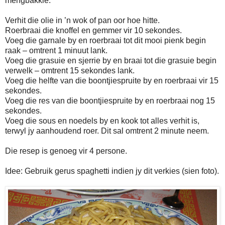
mengbakkie.
Verhit die olie in ’n wok of pan oor hoe hitte.
Roerbraai die knoffel en gemmer vir 10 sekondes.
Voeg die garnale by en roerbraai tot dit mooi pienk begin
raak – omtrent 1 minuut lank.
Voeg die grasuie en sjerrie by en braai tot die grasuie begin
verwelk – omtrent 15 sekondes lank.
Voeg die helfte van die boontjiespruite by en roerbraai vir 15
sekondes.
Voeg die res van die boontjiespruite by en roerbraai nog 15
sekondes.
Voeg die sous en noedels by en kook tot alles verhit is,
terwyl jy aanhoudend roer. Dit sal omtrent 2 minute neem.
Die resep is genoeg vir 4 persone.
Idee: Gebruik gerus spaghetti indien jy dit verkies (sien foto).