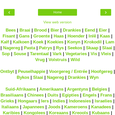
‹
›
Home
View web version
Bees
|
Braai
|
Brood
|
Bier
|
Drankies
|
Eend
|
Eier
|
Fisant
|
Gans
|
Groente
|
Haas
|
Hoender
|
Inlê
|
Kaas
|
Kalf
|
Kalkoen
|
Koek
|
Koekies
|
Konyn
|
Krokodil
|
Lam
|
Nagereg
|
Pasta
|
Patrys
|
Rys
|
Seekos
|
Skaap
|
Slaai
|
Sop
|
Souse
|
Tarentaal
|
Vark
|
Vegetaries
|
Vis
|
Vleis
|
Vrug
|
Volstruis
|
Wild
Ontbyt
|
Peuselhappie
|
Voorgereg / Entrée
|
Hoofgereg
|
Bykos
|
Slaai
|
Nagereg
|
Drankies
|
Wyn
Suid-Afrikaans
|
Amerikaans
|
Argentyns
|
Belgies
|
Brasiliaans
|
Chinees
|
Duits
|
Egipties
|
Engels
|
Frans
|
Grieks
|
Hongaars
|
Iers
|
Indies
|
Indonesies
|
Israelies
|
Italiaans
|
Japannees
|
Joods
|
Kameroens
|
Kanadees
|
Karibies
|
Kongolees
|
Koreaans
|
Kreools
|
Kubaans
|