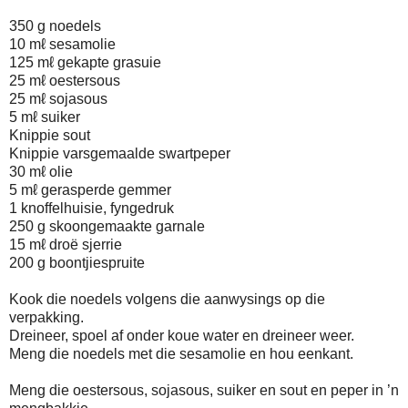
350 g noedels
10 mℓ sesamolie
125 mℓ gekapte grasuie
25 mℓ oestersous
25 mℓ sojasous
5 mℓ suiker
Knippie sout
Knippie varsgemaalde swartpeper
30 mℓ olie
5 mℓ gerasperde gemmer
1 knoffelhuisie, fyngedruk
250 g skoongemaakte garnale
15 mℓ droë sjerrie
200 g boontjiespruite
Kook die noedels volgens die aanwysings op die
verpakking.
Dreineer, spoel af onder koue water en dreineer weer.
Meng die noedels met die sesamolie en hou eenkant.
Meng die oestersous, sojasous, suiker en sout en peper in ’n