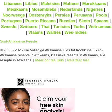
Libanees
|
Libies
|
Maleisies
|
Maltese
|
Marokkaans
|
Mexikaans
|
Mosambieks
|
Nederlands
|
Nigeries
|
Noorweegs
|
Oostenryks
|
Persies
|
Peruaans
|
Pools
|
Portugees
|
Puerto Ricaans
|
Russies
|
Skots
|
Spaans
|
Sweeds
|
Switsers
|
Thai
|
Tunisies
|
Turks
|
Viëtnamees
|
Vlaams
|
Wallies
|
Wes-Indies
Suid-Afrikaanse Feeste
© 2008 - 2026 Die Volledige Afrikaanse Gids tot Kookkuns | Suid-
Afrikaanse resepte in Afrikaans, klassieke resepte in Afrikaans, alle
resepte in Afrikaans. |
Meer oor die Gids
|
Adverteer hier