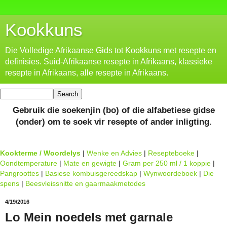
Kookkuns
Die Volledige Afrikaanse Gids tot Kookkuns met resepte en
definisies. Suid-Afrikaanse resepte in Afrikaans, klassieke
resepte in Afrikaans, alle resepte in Afrikaans.
Gebruik die soekenjin (bo) of die alfabetiese gidse
(onder) om te soek vir resepte of ander inligting.
Kookterme / Woordelys
|
Wenke en Advies
|
Resepteboeke
|
Oondtemperature
|
Mate en gewigte
|
Gram per 250 ml / 1 koppie
|
Pangroottes
|
Basiese kombuisgereedskap
|
Wynwoordeboek
|
Die
spens
|
Beesvleissnitte en gaarmaakmetodes
4/19/2016
Lo Mein noedels met garnale