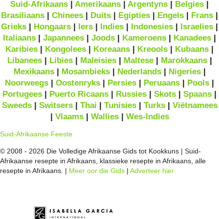
Suid-Afrikaans
|
Amerikaans
|
Argentyns
|
Belgies
|
Brasiliaans
|
Chinees
|
Duits
|
Egipties
|
Engels
|
Frans
|
Grieks
|
Hongaars
|
Iers
|
Indies
|
Indonesies
|
Israelies
|
Italiaans
|
Japannees
|
Joods
|
Kameroens
|
Kanadees
|
Karibies
|
Kongolees
|
Koreaans
|
Kreools
|
Kubaans
|
Libanees
|
Libies
|
Maleisies
|
Maltese
|
Marokkaans
|
Mexikaans
|
Mosambieks
|
Nederlands
|
Nigeries
|
Noorweegs
|
Oostenryks
|
Persies
|
Peruaans
|
Pools
|
Portugees
|
Puerto Ricaans
|
Russies
|
Skots
|
Spaans
|
Sweeds
|
Switsers
|
Thai
|
Tunisies
|
Turks
|
Viëtnamees
|
Vlaams
|
Wallies
|
Wes-Indies
Suid-Afrikaanse Feeste
© 2008 - 2026 Die Volledige Afrikaanse Gids tot Kookkuns | Suid-
Afrikaanse resepte in Afrikaans, klassieke resepte in Afrikaans, alle
resepte in Afrikaans. |
Meer oor die Gids
|
Adverteer hier