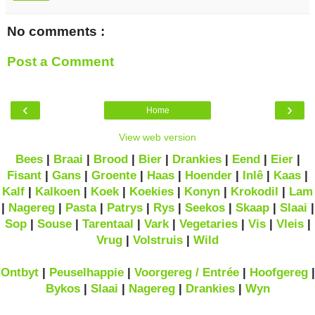
No comments :
Post a Comment
‹
›
Home
View web version
Bees
|
Braai
|
Brood
|
Bier
|
Drankies
|
Eend
|
Eier
|
Fisant
|
Gans
|
Groente
|
Haas
|
Hoender
|
Inlê
|
Kaas
|
Kalf
|
Kalkoen
|
Koek
|
Koekies
|
Konyn
|
Krokodil
|
Lam
|
Nagereg
|
Pasta
|
Patrys
|
Rys
|
Seekos
|
Skaap
|
Slaai
|
Sop
|
Souse
|
Tarentaal
|
Vark
|
Vegetaries
|
Vis
|
Vleis
|
Vrug
|
Volstruis
|
Wild
Ontbyt
|
Peuselhappie
|
Voorgereg / Entrée
|
Hoofgereg
|
Bykos
|
Slaai
|
Nagereg
|
Drankies
|
Wyn