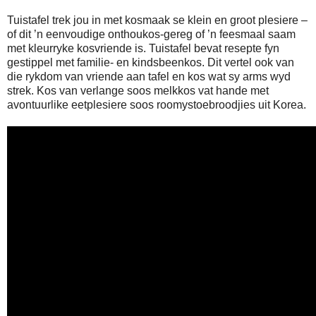
Tuistafel trek jou in met kosmaak se klein en groot plesiere –
of dit ’n eenvoudige onthoukos-gereg of ’n feesmaal saam
met kleurryke kosvriende is. Tuistafel bevat resepte fyn
gestippel met familie- en kindsbeenkos. Dit vertel ook van
die rykdom van vriende aan tafel en kos wat sy arms wyd
strek. Kos van verlange soos melkkos vat hande met
avontuurlike eetplesiere soos roomystoebroodjies uit Korea.