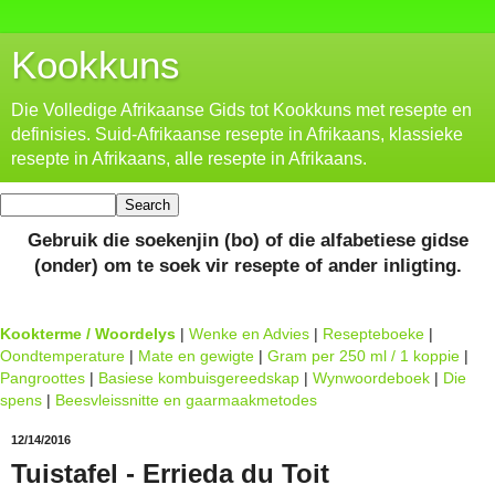
Kookkuns
Die Volledige Afrikaanse Gids tot Kookkuns met resepte en
definisies. Suid-Afrikaanse resepte in Afrikaans, klassieke
resepte in Afrikaans, alle resepte in Afrikaans.
Gebruik die soekenjin (bo) of die alfabetiese gidse
(onder) om te soek vir resepte of ander inligting.
Kookterme / Woordelys
|
Wenke en Advies
|
Resepteboeke
|
Oondtemperature
|
Mate en gewigte
|
Gram per 250 ml / 1 koppie
|
Pangroottes
|
Basiese kombuisgereedskap
|
Wynwoordeboek
|
Die
spens
|
Beesvleissnitte en gaarmaakmetodes
12/14/2016
Tuistafel - Errieda du Toit