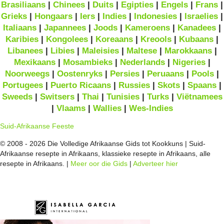
Brasiliaans
|
Chinees
|
Duits
|
Egipties
|
Engels
|
Frans
|
Grieks
|
Hongaars
|
Iers
|
Indies
|
Indonesies
|
Israelies
|
Italiaans
|
Japannees
|
Joods
|
Kameroens
|
Kanadees
|
Karibies
|
Kongolees
|
Koreaans
|
Kreools
|
Kubaans
|
Libanees
|
Libies
|
Maleisies
|
Maltese
|
Marokkaans
|
Mexikaans
|
Mosambieks
|
Nederlands
|
Nigeries
|
Noorweegs
|
Oostenryks
|
Persies
|
Peruaans
|
Pools
|
Portugees
|
Puerto Ricaans
|
Russies
|
Skots
|
Spaans
|
Sweeds
|
Switsers
|
Thai
|
Tunisies
|
Turks
|
Viëtnamees
|
Vlaams
|
Wallies
|
Wes-Indies
Suid-Afrikaanse Feeste
© 2008 - 2026 Die Volledige Afrikaanse Gids tot Kookkuns | Suid-
Afrikaanse resepte in Afrikaans, klassieke resepte in Afrikaans, alle
resepte in Afrikaans. |
Meer oor die Gids
|
Adverteer hier