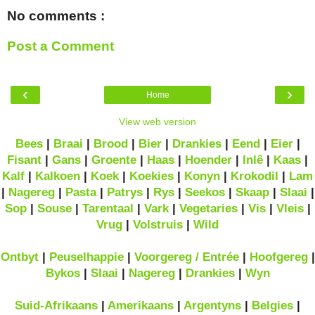
No comments :
Post a Comment
‹
›
Home
View web version
Bees
|
Braai
|
Brood
|
Bier
|
Drankies
|
Eend
|
Eier
|
Fisant
|
Gans
|
Groente
|
Haas
|
Hoender
|
Inlê
|
Kaas
|
Kalf
|
Kalkoen
|
Koek
|
Koekies
|
Konyn
|
Krokodil
|
Lam
|
Nagereg
|
Pasta
|
Patrys
|
Rys
|
Seekos
|
Skaap
|
Slaai
|
Sop
|
Souse
|
Tarentaal
|
Vark
|
Vegetaries
|
Vis
|
Vleis
|
Vrug
|
Volstruis
|
Wild
Ontbyt
|
Peuselhappie
|
Voorgereg / Entrée
|
Hoofgereg
|
Bykos
|
Slaai
|
Nagereg
|
Drankies
|
Wyn
Suid-Afrikaans
|
Amerikaans
|
Argentyns
|
Belgies
|