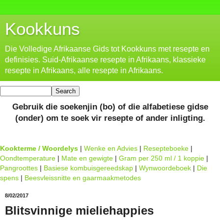
Kookkuns
Die Volledige Afrikaanse Gids tot Kookkuns met resepte en
definisies. Suid-Afrikaanse resepte in Afrikaans, klassieke
resepte in Afrikaans, alle resepte in Afrikaans.
Gebruik die soekenjin (bo) of die alfabetiese gidse
(onder) om te soek vir resepte of ander inligting.
Kookterme / Woordelys
|
Wenke en Advies
|
Resepteboeke
|
Oondtemperature
|
Mate en gewigte
|
Gram per 250 ml / 1 koppie
|
Pangroottes
|
Basiese kombuisgereedskap
|
Wynwoordeboek
|
Die
spens
|
Beesvleissnitte en gaarmaakmetodes
8/02/2017
Blitsvinnige mieliehappies