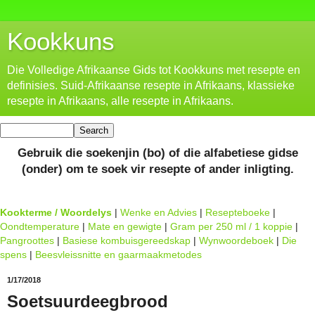
Kookkuns
Die Volledige Afrikaanse Gids tot Kookkuns met resepte en
definisies. Suid-Afrikaanse resepte in Afrikaans, klassieke
resepte in Afrikaans, alle resepte in Afrikaans.
Gebruik die soekenjin (bo) of die alfabetiese gidse
(onder) om te soek vir resepte of ander inligting.
Kookterme / Woordelys
|
Wenke en Advies
|
Resepteboeke
|
Oondtemperature
|
Mate en gewigte
|
Gram per 250 ml / 1 koppie
|
Pangroottes
|
Basiese kombuisgereedskap
|
Wynwoordeboek
|
Die
spens
|
Beesvleissnitte en gaarmaakmetodes
1/17/2018
Soetsuurdeegbrood