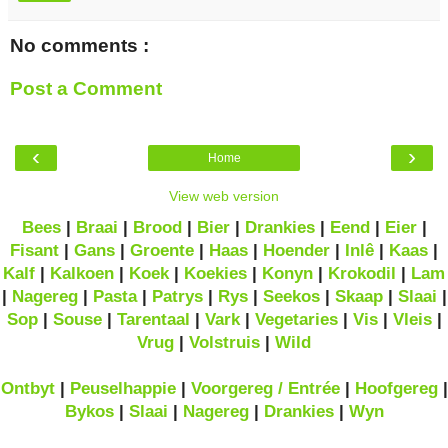
No comments :
Post a Comment
‹
›
Home
View web version
Bees
|
Braai
|
Brood
|
Bier
|
Drankies
|
Eend
|
Eier
|
Fisant
|
Gans
|
Groente
|
Haas
|
Hoender
|
Inlê
|
Kaas
|
Kalf
|
Kalkoen
|
Koek
|
Koekies
|
Konyn
|
Krokodil
|
Lam
|
Nagereg
|
Pasta
|
Patrys
|
Rys
|
Seekos
|
Skaap
|
Slaai
|
Sop
|
Souse
|
Tarentaal
|
Vark
|
Vegetaries
|
Vis
|
Vleis
|
Vrug
|
Volstruis
|
Wild
Ontbyt
|
Peuselhappie
|
Voorgereg / Entrée
|
Hoofgereg
|
Bykos
|
Slaai
|
Nagereg
|
Drankies
|
Wyn