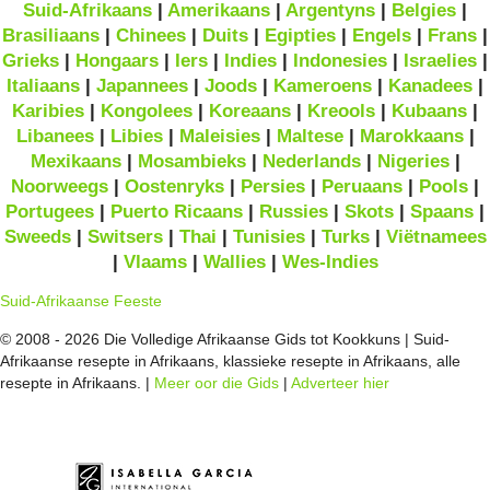
Suid-Afrikaans
|
Amerikaans
|
Argentyns
|
Belgies
|
Brasiliaans
|
Chinees
|
Duits
|
Egipties
|
Engels
|
Frans
|
Grieks
|
Hongaars
|
Iers
|
Indies
|
Indonesies
|
Israelies
|
Italiaans
|
Japannees
|
Joods
|
Kameroens
|
Kanadees
|
Karibies
|
Kongolees
|
Koreaans
|
Kreools
|
Kubaans
|
Libanees
|
Libies
|
Maleisies
|
Maltese
|
Marokkaans
|
Mexikaans
|
Mosambieks
|
Nederlands
|
Nigeries
|
Noorweegs
|
Oostenryks
|
Persies
|
Peruaans
|
Pools
|
Portugees
|
Puerto Ricaans
|
Russies
|
Skots
|
Spaans
|
Sweeds
|
Switsers
|
Thai
|
Tunisies
|
Turks
|
Viëtnamees
|
Vlaams
|
Wallies
|
Wes-Indies
Suid-Afrikaanse Feeste
© 2008 - 2026 Die Volledige Afrikaanse Gids tot Kookkuns | Suid-
Afrikaanse resepte in Afrikaans, klassieke resepte in Afrikaans, alle
resepte in Afrikaans. |
Meer oor die Gids
|
Adverteer hier