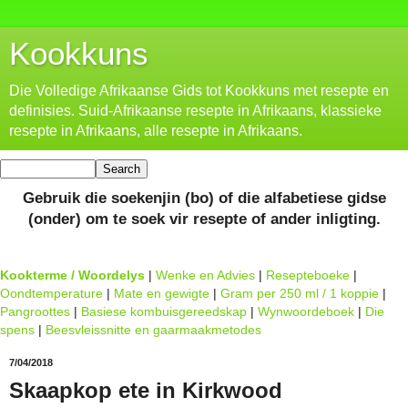
Kookkuns
Die Volledige Afrikaanse Gids tot Kookkuns met resepte en
definisies. Suid-Afrikaanse resepte in Afrikaans, klassieke
resepte in Afrikaans, alle resepte in Afrikaans.
Gebruik die soekenjin (bo) of die alfabetiese gidse
(onder) om te soek vir resepte of ander inligting.
Kookterme / Woordelys
|
Wenke en Advies
|
Resepteboeke
|
Oondtemperature
|
Mate en gewigte
|
Gram per 250 ml / 1 koppie
|
Pangroottes
|
Basiese kombuisgereedskap
|
Wynwoordeboek
|
Die
spens
|
Beesvleissnitte en gaarmaakmetodes
7/04/2018
Skaapkop ete in Kirkwood