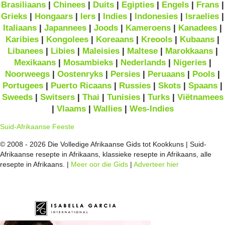
Brasiliaans
|
Chinees
|
Duits
|
Egipties
|
Engels
|
Frans
|
Grieks
|
Hongaars
|
Iers
|
Indies
|
Indonesies
|
Israelies
|
Italiaans
|
Japannees
|
Joods
|
Kameroens
|
Kanadees
|
Karibies
|
Kongolees
|
Koreaans
|
Kreools
|
Kubaans
|
Libanees
|
Libies
|
Maleisies
|
Maltese
|
Marokkaans
|
Mexikaans
|
Mosambieks
|
Nederlands
|
Nigeries
|
Noorweegs
|
Oostenryks
|
Persies
|
Peruaans
|
Pools
|
Portugees
|
Puerto Ricaans
|
Russies
|
Skots
|
Spaans
|
Sweeds
|
Switsers
|
Thai
|
Tunisies
|
Turks
|
Viëtnamees
|
Vlaams
|
Wallies
|
Wes-Indies
Suid-Afrikaanse Feeste
© 2008 - 2026 Die Volledige Afrikaanse Gids tot Kookkuns | Suid-
Afrikaanse resepte in Afrikaans, klassieke resepte in Afrikaans, alle
resepte in Afrikaans. |
Meer oor die Gids
|
Adverteer hier