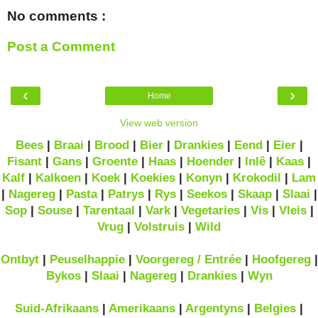
No comments :
Post a Comment
‹
›
Home
View web version
Bees
|
Braai
|
Brood
|
Bier
|
Drankies
|
Eend
|
Eier
|
Fisant
|
Gans
|
Groente
|
Haas
|
Hoender
|
Inlê
|
Kaas
|
Kalf
|
Kalkoen
|
Koek
|
Koekies
|
Konyn
|
Krokodil
|
Lam
|
Nagereg
|
Pasta
|
Patrys
|
Rys
|
Seekos
|
Skaap
|
Slaai
|
Sop
|
Souse
|
Tarentaal
|
Vark
|
Vegetaries
|
Vis
|
Vleis
|
Vrug
|
Volstruis
|
Wild
Ontbyt
|
Peuselhappie
|
Voorgereg / Entrée
|
Hoofgereg
|
Bykos
|
Slaai
|
Nagereg
|
Drankies
|
Wyn
Suid-Afrikaans
|
Amerikaans
|
Argentyns
|
Belgies
|