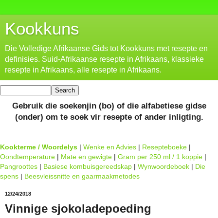
Kookkuns
Die Volledige Afrikaanse Gids tot Kookkuns met resepte en
definisies. Suid-Afrikaanse resepte in Afrikaans, klassieke
resepte in Afrikaans, alle resepte in Afrikaans.
Gebruik die soekenjin (bo) of die alfabetiese gidse
(onder) om te soek vir resepte of ander inligting.
Kookterme / Woordelys
|
Wenke en Advies
|
Resepteboeke
|
Oondtemperature
|
Mate en gewigte
|
Gram per 250 ml / 1 koppie
|
Pangroottes
|
Basiese kombuisgereedskap
|
Wynwoordeboek
|
Die
spens
|
Beesvleissnitte en gaarmaakmetodes
12/24/2018
Vinnige sjokoladepoeding