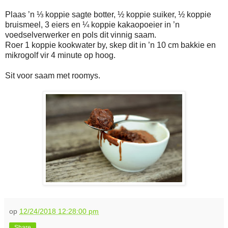
Plaas ’n ⅓ koppie sagte botter, ½ koppie suiker, ½ koppie
bruismeel, 3 eiers en ¼ koppie kakaopoeier in ’n
voedselverwerker en pols dit vinnig saam.
Roer 1 koppie kookwater by, skep dit in ’n 10 cm bakkie en
mikrogolf vir 4 minute op hoog.
Sit voor saam met roomys.
op
12/24/2018 12:28:00 pm
Share