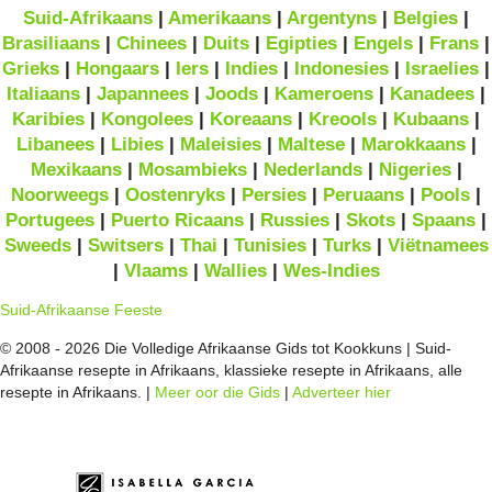
Suid-Afrikaans
|
Amerikaans
|
Argentyns
|
Belgies
|
Brasiliaans
|
Chinees
|
Duits
|
Egipties
|
Engels
|
Frans
|
Grieks
|
Hongaars
|
Iers
|
Indies
|
Indonesies
|
Israelies
|
Italiaans
|
Japannees
|
Joods
|
Kameroens
|
Kanadees
|
Karibies
|
Kongolees
|
Koreaans
|
Kreools
|
Kubaans
|
Libanees
|
Libies
|
Maleisies
|
Maltese
|
Marokkaans
|
Mexikaans
|
Mosambieks
|
Nederlands
|
Nigeries
|
Noorweegs
|
Oostenryks
|
Persies
|
Peruaans
|
Pools
|
Portugees
|
Puerto Ricaans
|
Russies
|
Skots
|
Spaans
|
Sweeds
|
Switsers
|
Thai
|
Tunisies
|
Turks
|
Viëtnamees
|
Vlaams
|
Wallies
|
Wes-Indies
Suid-Afrikaanse Feeste
© 2008 - 2026 Die Volledige Afrikaanse Gids tot Kookkuns | Suid-
Afrikaanse resepte in Afrikaans, klassieke resepte in Afrikaans, alle
resepte in Afrikaans. |
Meer oor die Gids
|
Adverteer hier