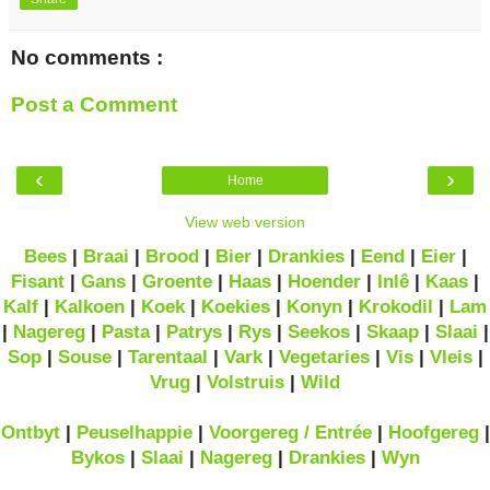
No comments :
Post a Comment
‹
›
Home
View web version
Bees
|
Braai
|
Brood
|
Bier
|
Drankies
|
Eend
|
Eier
|
Fisant
|
Gans
|
Groente
|
Haas
|
Hoender
|
Inlê
|
Kaas
|
Kalf
|
Kalkoen
|
Koek
|
Koekies
|
Konyn
|
Krokodil
|
Lam
|
Nagereg
|
Pasta
|
Patrys
|
Rys
|
Seekos
|
Skaap
|
Slaai
|
Sop
|
Souse
|
Tarentaal
|
Vark
|
Vegetaries
|
Vis
|
Vleis
|
Vrug
|
Volstruis
|
Wild
Ontbyt
|
Peuselhappie
|
Voorgereg / Entrée
|
Hoofgereg
|
Bykos
|
Slaai
|
Nagereg
|
Drankies
|
Wyn