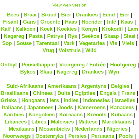
View web version
Bees
|
Braai
|
Brood
|
Bier
|
Drankies
|
Eend
|
Eier
|
Fisant
|
Gans
|
Groente
|
Haas
|
Hoender
|
Inlê
|
Kaas
|
Kalf
|
Kalkoen
|
Koek
|
Koekies
|
Konyn
|
Krokodil
|
Lam
|
Nagereg
|
Pasta
|
Patrys
|
Rys
|
Seekos
|
Skaap
|
Slaai
|
Sop
|
Souse
|
Tarentaal
|
Vark
|
Vegetaries
|
Vis
|
Vleis
|
Vrug
|
Volstruis
|
Wild
Ontbyt
|
Peuselhappie
|
Voorgereg / Entrée
|
Hoofgereg
|
Bykos
|
Slaai
|
Nagereg
|
Drankies
|
Wyn
Suid-Afrikaans
|
Amerikaans
|
Argentyns
|
Belgies
|
Brasiliaans
|
Chinees
|
Duits
|
Egipties
|
Engels
|
Frans
|
Grieks
|
Hongaars
|
Iers
|
Indies
|
Indonesies
|
Israelies
|
Italiaans
|
Japannees
|
Joods
|
Kameroens
|
Kanadees
|
Karibies
|
Kongolees
|
Koreaans
|
Kreools
|
Kubaans
|
Libanees
|
Libies
|
Maleisies
|
Maltese
|
Marokkaans
|
Mexikaans
|
Mosambieks
|
Nederlands
|
Nigeries
|
Noorweegs
|
Oostenryks
|
Persies
|
Peruaans
|
Pools
|