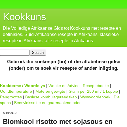
Kookkuns
Die Volledige Afrikaanse Gids tot Kookkuns met resepte en
definisies. Suid-Afrikaanse resepte in Afrikaans, klassieke
resepte in Afrikaans, alle resepte in Afrikaans.
Gebruik die soekenjin (bo) of die alfabetiese gidse
(onder) om te soek vir resepte of ander inligting.
Kookterme / Woordelys
|
Wenke en Advies
|
Resepteboeke
|
Oondtemperature
|
Mate en gewigte
|
Gram per 250 ml / 1 koppie
|
Pangroottes
|
Basiese kombuisgereedskap
|
Wynwoordeboek
|
Die
spens
|
Beesvleissnitte en gaarmaakmetodes
8/14/2019
Blomkool risotto met sojasous en