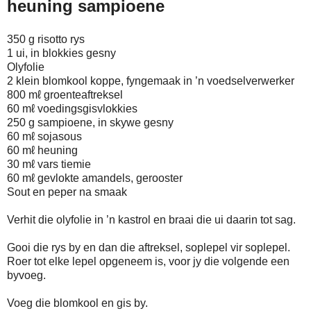
heuning sampioene
350 g risotto rys
1 ui, in blokkies gesny
Olyfolie
2 klein blomkool koppe, fyngemaak in ’n voedselverwerker
800 mℓ groenteaftreksel
60 mℓ voedingsgisvlokkies
250 g sampioene, in skywe gesny
60 mℓ sojasous
60 mℓ heuning
30 mℓ vars tiemie
60 mℓ gevlokte amandels, gerooster
Sout en peper na smaak
Verhit die olyfolie in ’n kastrol en braai die ui daarin tot sag.
Gooi die rys by en dan die aftreksel, soplepel vir soplepel.
Roer tot elke lepel opgeneem is, voor jy die volgende een
byvoeg.
Voeg die blomkool en gis by.