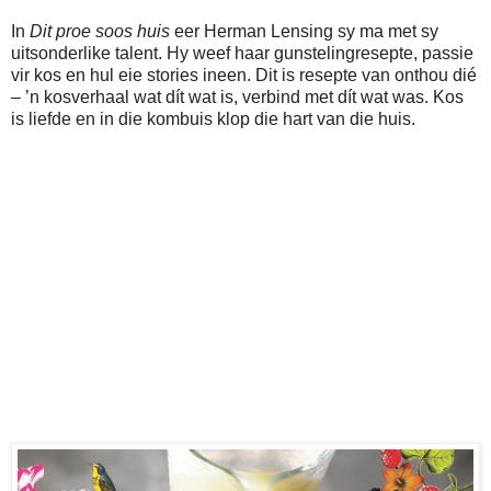
In
Dit proe soos huis
eer Herman Lensing sy ma met sy
uitsonderlike talent. Hy weef haar gunstelingresepte, passie
vir kos en hul eie stories ineen. Dit is resepte van onthou dié
– ’n kosverhaal wat dít wat is, verbind met dít wat was. Kos
is liefde en in die kombuis klop die hart van die huis.