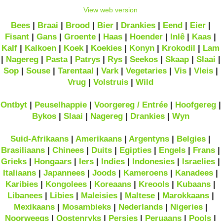
View web version
Bees
|
Braai
|
Brood
|
Bier
|
Drankies
|
Eend
|
Eier
|
Fisant
|
Gans
|
Groente
|
Haas
|
Hoender
|
Inlê
|
Kaas
|
Kalf
|
Kalkoen
|
Koek
|
Koekies
|
Konyn
|
Krokodil
|
Lam
|
Nagereg
|
Pasta
|
Patrys
|
Rys
|
Seekos
|
Skaap
|
Slaai
|
Sop
|
Souse
|
Tarentaal
|
Vark
|
Vegetaries
|
Vis
|
Vleis
|
Vrug
|
Volstruis
|
Wild
Ontbyt
|
Peuselhappie
|
Voorgereg / Entrée
|
Hoofgereg
|
Bykos
|
Slaai
|
Nagereg
|
Drankies
|
Wyn
Suid-Afrikaans
|
Amerikaans
|
Argentyns
|
Belgies
|
Brasiliaans
|
Chinees
|
Duits
|
Egipties
|
Engels
|
Frans
|
Grieks
|
Hongaars
|
Iers
|
Indies
|
Indonesies
|
Israelies
|
Italiaans
|
Japannees
|
Joods
|
Kameroens
|
Kanadees
|
Karibies
|
Kongolees
|
Koreaans
|
Kreools
|
Kubaans
|
Libanees
|
Libies
|
Maleisies
|
Maltese
|
Marokkaans
|
Mexikaans
|
Mosambieks
|
Nederlands
|
Nigeries
|
Noorweegs
|
Oostenryks
|
Persies
|
Peruaans
|
Pools
|