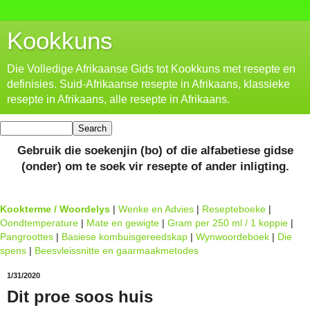
Kookkuns
Die Volledige Afrikaanse Gids tot Kookkuns met resepte en
definisies. Suid-Afrikaanse resepte in Afrikaans, klassieke
resepte in Afrikaans, alle resepte in Afrikaans.
Gebruik die soekenjin (bo) of die alfabetiese gidse
(onder) om te soek vir resepte of ander inligting.
Kookterme / Woordelys
|
Wenke en Advies
|
Resepteboeke
|
Oondtemperature
|
Mate en gewigte
|
Gram per 250 ml / 1 koppie
|
Pangroottes
|
Basiese kombuisgereedskap
|
Wynwoordeboek
|
Die
spens
|
Beesvleissnitte en gaarmaakmetodes
1/31/2020
Dit proe soos huis