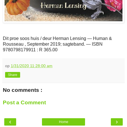
Dit proe soos huis / deur Herman Lensing — Human &
Rousseau , September 2019; sagteband. — ISBN
9780798179911 : R 365.00
op
1/31/2020 11:28:00 am
Share
No comments :
Post a Comment
‹
›
Home