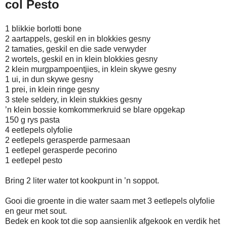
col Pesto
1 blikkie borlotti bone
2 aartappels, geskil en in blokkies gesny
2 tamaties, geskil en die sade verwyder
2 wortels, geskil en in klein blokkies gesny
2 klein murgpampoentjies, in klein skywe gesny
1 ui, in dun skywe gesny
1 prei, in klein ringe gesny
3 stele seldery, in klein stukkies gesny
’n klein bossie komkommerkruid se blare opgekap
150 g rys pasta
4 eetlepels olyfolie
2 eetlepels gerasperde parmesaan
1 eetlepel gerasperde pecorino
1 eetlepel pesto
Bring 2 liter water tot kookpunt in ’n soppot.
Gooi die groente in die water saam met 3 eetlepels olyfolie
en geur met sout.
Bedek en kook tot die sop aansienlik afgekook en verdik het