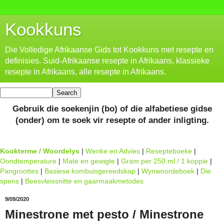
Kookkuns
Die Volledige Afrikaanse Gids tot Kookkuns met resepte en
definisies. Suid-Afrikaanse resepte in Afrikaans, klassieke
resepte in Afrikaans, alle resepte in Afrikaans.
Gebruik die soekenjin (bo) of die alfabetiese gidse
(onder) om te soek vir resepte of ander inligting.
Kookterme / Woordelys
|
Wenke en Advies
|
Resepteboeke
|
Oondtemperature
|
Mate en gewigte
|
Gram per 250 ml / 1 koppie
|
Pangroottes
|
Basiese kombuisgereedskap
|
Wynwoordeboek
|
Die
spens
|
Beesvleissnitte en gaarmaakmetodes
9/09/2020
Minestrone met pesto / Minestrone