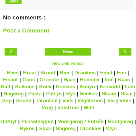
Share
No comments :
Post a Comment
‹
›
Home
View web version
Bees
|
Braai
|
Brood
|
Bier
|
Drankies
|
Eend
|
Eier
|
Fisant
|
Gans
|
Groente
|
Haas
|
Hoender
|
Inlê
|
Kaas
|
Kalf
|
Kalkoen
|
Koek
|
Koekies
|
Konyn
|
Krokodil
|
Lam
|
Nagereg
|
Pasta
|
Patrys
|
Rys
|
Seekos
|
Skaap
|
Slaai
|
Sop
|
Souse
|
Tarentaal
|
Vark
|
Vegetaries
|
Vis
|
Vleis
|
Vrug
|
Volstruis
|
Wild
Ontbyt
|
Peuselhappie
|
Voorgereg / Entrée
|
Hoofgereg
|
Bykos
|
Slaai
|
Nagereg
|
Drankies
|
Wyn