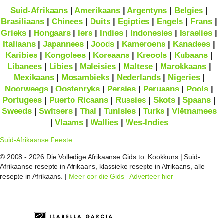
Suid-Afrikaans
|
Amerikaans
|
Argentyns
|
Belgies
|
Brasiliaans
|
Chinees
|
Duits
|
Egipties
|
Engels
|
Frans
|
Grieks
|
Hongaars
|
Iers
|
Indies
|
Indonesies
|
Israelies
|
Italiaans
|
Japannees
|
Joods
|
Kameroens
|
Kanadees
|
Karibies
|
Kongolees
|
Koreaans
|
Kreools
|
Kubaans
|
Libanees
|
Libies
|
Maleisies
|
Maltese
|
Marokkaans
|
Mexikaans
|
Mosambieks
|
Nederlands
|
Nigeries
|
Noorweegs
|
Oostenryks
|
Persies
|
Peruaans
|
Pools
|
Portugees
|
Puerto Ricaans
|
Russies
|
Skots
|
Spaans
|
Sweeds
|
Switsers
|
Thai
|
Tunisies
|
Turks
|
Viëtnamees
|
Vlaams
|
Wallies
|
Wes-Indies
Suid-Afrikaanse Feeste
© 2008 - 2026 Die Volledige Afrikaanse Gids tot Kookkuns | Suid-
Afrikaanse resepte in Afrikaans, klassieke resepte in Afrikaans, alle
resepte in Afrikaans. |
Meer oor die Gids
|
Adverteer hier