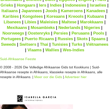
Grieks
|
Hongaars
|
Iers
|
Indies
|
Indonesies
|
Israelies
|
Italiaans
|
Japannees
|
Joods
|
Kameroens
|
Kanadees
|
Karibies
|
Kongolees
|
Koreaans
|
Kreools
|
Kubaans
|
Libanees
|
Libies
|
Maleisies
|
Maltese
|
Marokkaans
|
Mexikaans
|
Mosambieks
|
Nederlands
|
Nigeries
|
Noorweegs
|
Oostenryks
|
Persies
|
Peruaans
|
Pools
|
Portugees
|
Puerto Ricaans
|
Russies
|
Skots
|
Spaans
|
Sweeds
|
Switsers
|
Thai
|
Tunisies
|
Turks
|
Viëtnamees
|
Vlaams
|
Wallies
|
Wes-Indies
Suid-Afrikaanse Feeste
© 2008 - 2026 Die Volledige Afrikaanse Gids tot Kookkuns | Suid-
Afrikaanse resepte in Afrikaans, klassieke resepte in Afrikaans, alle
resepte in Afrikaans. |
Meer oor die Gids
|
Adverteer hier