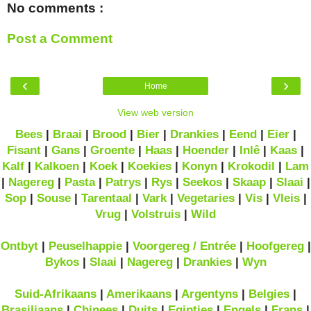
No comments :
Post a Comment
‹
›
Home
View web version
Bees
|
Braai
|
Brood
|
Bier
|
Drankies
|
Eend
|
Eier
|
Fisant
|
Gans
|
Groente
|
Haas
|
Hoender
|
Inlê
|
Kaas
|
Kalf
|
Kalkoen
|
Koek
|
Koekies
|
Konyn
|
Krokodil
|
Lam
|
Nagereg
|
Pasta
|
Patrys
|
Rys
|
Seekos
|
Skaap
|
Slaai
|
Sop
|
Souse
|
Tarentaal
|
Vark
|
Vegetaries
|
Vis
|
Vleis
|
Vrug
|
Volstruis
|
Wild
Ontbyt
|
Peuselhappie
|
Voorgereg / Entrée
|
Hoofgereg
|
Bykos
|
Slaai
|
Nagereg
|
Drankies
|
Wyn
Suid-Afrikaans
|
Amerikaans
|
Argentyns
|
Belgies
|
Brasiliaans
|
Chinees
|
Duits
|
Egipties
|
Engels
|
Frans
|