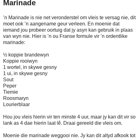
Marinade
’n Marinade is nie net veronderstel om vleis te versag nie, dit
moet ook ’n aangename geur verleen. En moenie dat
iemand jou probeer oortuig dat jy asyn kan gebruik in plaas
van wyn nie. Hier is ’n ou Franse formule vir ’n ordentlike
marinade:
½ koppie brandewyn
Koppie rooiwyn
1 wortel, in skywe gesny
1 ui, in skywe gesny
Sout
Peper
Tiemie
Roosmaryn
Lourierblaar
Hou jou vleis hierin vir ten minste 4 uur, maar jy kan dit vir so
lank as 4 dae hierin laat lê. Draai gereeld die vleis om.
Moenie die marinade weggooi nie. Jy kan dit altyd afkook tot