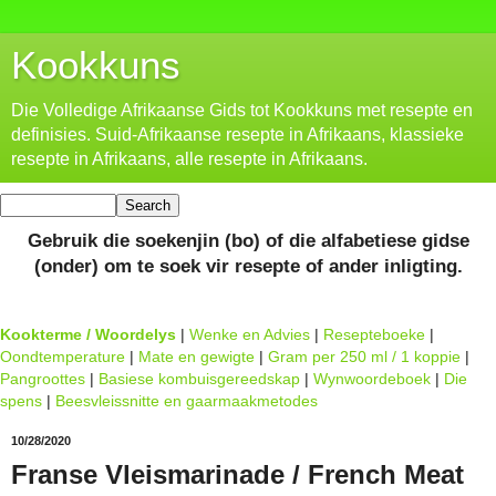
Kookkuns
Die Volledige Afrikaanse Gids tot Kookkuns met resepte en
definisies. Suid-Afrikaanse resepte in Afrikaans, klassieke
resepte in Afrikaans, alle resepte in Afrikaans.
Gebruik die soekenjin (bo) of die alfabetiese gidse
(onder) om te soek vir resepte of ander inligting.
Kookterme / Woordelys
|
Wenke en Advies
|
Resepteboeke
|
Oondtemperature
|
Mate en gewigte
|
Gram per 250 ml / 1 koppie
|
Pangroottes
|
Basiese kombuisgereedskap
|
Wynwoordeboek
|
Die
spens
|
Beesvleissnitte en gaarmaakmetodes
10/28/2020
Franse Vleismarinade / French Meat