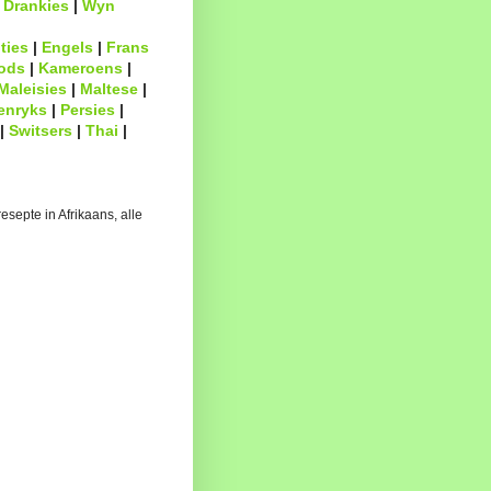
|
Drankies
|
Wyn
ties
|
Engels
|
Frans
ods
|
Kameroens
|
Maleisies
|
Maltese
|
enryks
|
Persies
|
|
Switsers
|
Thai
|
esepte in Afrikaans, alle