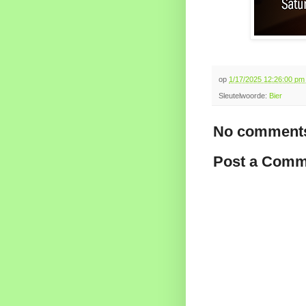
op
1/17/2025 12:26:00 p
Sleutelwoorde:
Bier
No comments
Post a Comm