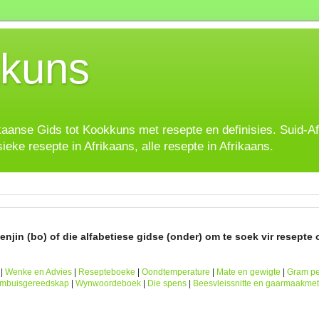
kuns
ikaanse Gids tot Kookkuns met resepte en definisies. Suid-A
sieke resepte in Afrikaans, alle resepte in Afrikaans.
njin (bo) of die alfabetiese gidse (onder) om te soek vir resepte o
|
Wenke en Advies
|
Resepteboeke
|
Oondtemperature
|
Mate en gewigte
|
Gram pe
ombuisgereedskap
|
Wynwoordeboek
|
Die spens
|
Beesvleissnitte en gaarmaakme