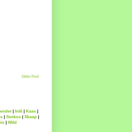
Older Post
ender
|
Inlê
|
Kaas
|
s
|
Seekos
|
Skaap
|
uis
|
Wild