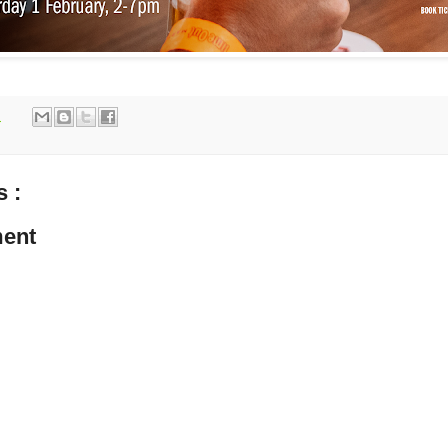
m
 :
ent