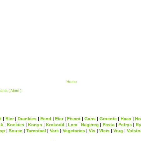
Home
nts ( Atom )
d
|
Bier
|
Drankies
|
Eend
|
Eier
|
Fisant
|
Gans
|
Groente
|
Haas
|
Ho
ek
|
Koekies
|
Konyn
|
Krokodil
|
Lam
|
Nagereg
|
Pasta
|
Patrys
|
Ry
op
|
Souse
|
Tarentaal
|
Vark
|
Vegetaries
|
Vis
|
Vleis
|
Vrug
|
Volstr