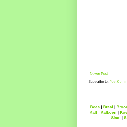
Newer Post
Subscribe to:
Post Comme
Bees
|
Braai
|
Broo
Kalf
|
Kalkoen
|
Ko
Slaai
|
S