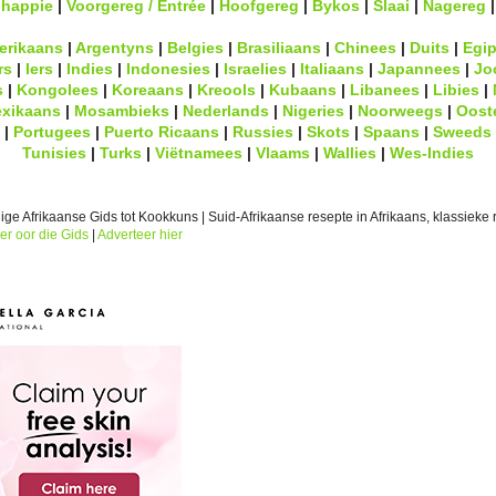
lhappie
|
Voorgereg / Entrée
|
Hoofgereg
|
Bykos
|
Slaai
|
Nagereg
erikaans
|
Argentyns
|
Belgies
|
Brasiliaans
|
Chinees
|
Duits
|
Egip
rs
|
Iers
|
Indies
|
Indonesies
|
Israelies
|
Italiaans
|
Japannees
|
Jo
s
|
Kongolees
|
Koreaans
|
Kreools
|
Kubaans
|
Libanees
|
Libies
|
xikaans
|
Mosambieks
|
Nederlands
|
Nigeries
|
Noorweegs
|
Oost
|
Portugees
|
Puerto Ricaans
|
Russies
|
Skots
|
Spaans
|
Sweeds
Tunisies
|
Turks
|
Viëtnamees
|
Vlaams
|
Wallies
|
Wes-Indies
ge Afrikaanse Gids tot Kookkuns | Suid-Afrikaanse resepte in Afrikaans, klassieke r
er oor die Gids
|
Adverteer hier