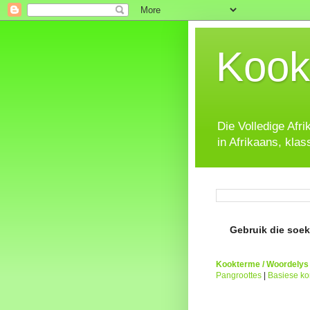
Kook
Die Volledige Afr
in Afrikaans, klas
Gebruik die soeke
Kookterme / Woordelys
Pangroottes
|
Basiese k