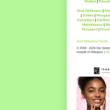
Ontbyt
|
Peuse
Suid-Afrikaans
|
Am
|
Grieks
|
Hongaa
Kanadees
|
Karibie
Marokkaans
|
Me
Peruaans
|
Pools
Suid-Afrikaanse Feeste
© 2008 - 2026 Die Volledi
resepte in Afrikaans. |
Me