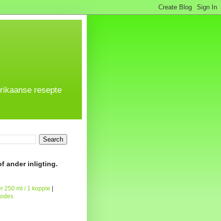
frikaanse resepte
f ander inligting.
r 250 ml / 1 koppie
|
todes