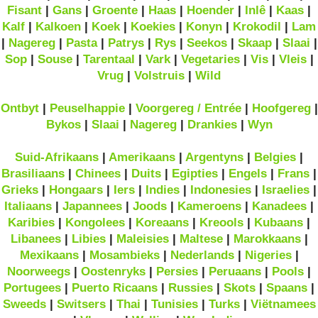
Fisant
|
Gans
|
Groente
|
Haas
|
Hoender
|
Inlê
|
Kaas
|
Kalf
|
Kalkoen
|
Koek
|
Koekies
|
Konyn
|
Krokodil
|
Lam
|
Nagereg
|
Pasta
|
Patrys
|
Rys
|
Seekos
|
Skaap
|
Slaai
|
Sop
|
Souse
|
Tarentaal
|
Vark
|
Vegetaries
|
Vis
|
Vleis
|
Vrug
|
Volstruis
|
Wild
Ontbyt
|
Peuselhappie
|
Voorgereg / Entrée
|
Hoofgereg
|
Bykos
|
Slaai
|
Nagereg
|
Drankies
|
Wyn
Suid-Afrikaans
|
Amerikaans
|
Argentyns
|
Belgies
|
Brasiliaans
|
Chinees
|
Duits
|
Egipties
|
Engels
|
Frans
|
Grieks
|
Hongaars
|
Iers
|
Indies
|
Indonesies
|
Israelies
|
Italiaans
|
Japannees
|
Joods
|
Kameroens
|
Kanadees
|
Karibies
|
Kongolees
|
Koreaans
|
Kreools
|
Kubaans
|
Libanees
|
Libies
|
Maleisies
|
Maltese
|
Marokkaans
|
Mexikaans
|
Mosambieks
|
Nederlands
|
Nigeries
|
Noorweegs
|
Oostenryks
|
Persies
|
Peruaans
|
Pools
|
Portugees
|
Puerto Ricaans
|
Russies
|
Skots
|
Spaans
|
Sweeds
|
Switsers
|
Thai
|
Tunisies
|
Turks
|
Viëtnamees