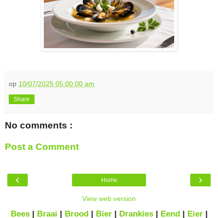
op
10/07/2025 05:00:00 am
Share
No comments :
Post a Comment
‹
›
Home
View web version
Bees
|
Braai
|
Brood
|
Bier
|
Drankies
|
Eend
|
Eier
|