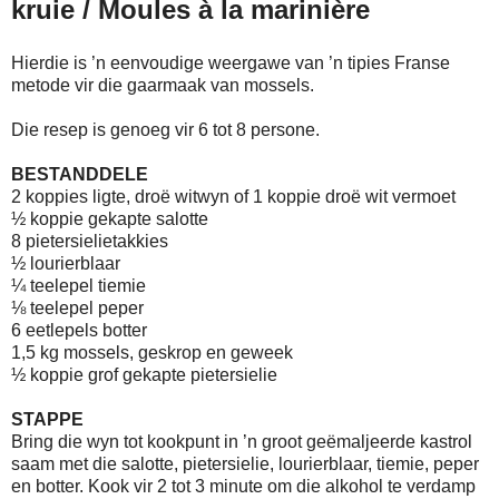
kruie / Moules à la marinière
Hierdie is ’n eenvoudige weergawe van ’n tipies Franse
metode vir die gaarmaak van mossels.
Die resep is genoeg vir 6 tot 8 persone.
BESTANDDELE
2 koppies ligte, droë witwyn of 1 koppie droë wit vermoet
½ koppie gekapte salotte
8 pietersielietakkies
½ lourierblaar
¼ teelepel tiemie
⅛ teelepel peper
6 eetlepels botter
1,5 kg mossels, geskrop en geweek
½ koppie grof gekapte pietersielie
STAPPE
Bring die wyn tot kookpunt in ’n groot geëmaljeerde kastrol
saam met die salotte, pietersielie, lourierblaar, tiemie, peper
en botter. Kook vir 2 tot 3 minute om die alkohol te verdamp