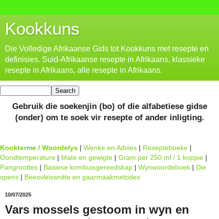
Kookkuns
Die Volledige Afrikaanse Gids tot Kookkuns met resepte en
definisies. Suid-Afrikaanse resepte in Afrikaans, klassieke
resepte in Afrikaans, alle resepte in Afrikaans.
Gebruik die soekenjin (bo) of die alfabetiese gidse
(onder) om te soek vir resepte of ander inligting.
Kookterme / Woordelys
|
Wenke en Advies
|
Resepteboeke
|
Oondtemperature
|
Mate en gewigte
|
Gram per 250 ml / 1 koppie
|
Pangroottes
|
Basiese kombuisgereedskap
|
Wynwoordeboek
|
Die
spens
|
Beesvleissnitte en gaarmaakmetodes
10/07/2025
Vars mossels gestoom in wyn en