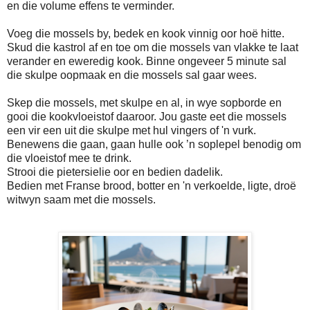
en die volume effens te verminder.
Voeg die mossels by, bedek en kook vinnig oor hoë hitte.
Skud die kastrol af en toe om die mossels van vlakke te laat
verander en eweredig kook. Binne ongeveer 5 minute sal
die skulpe oopmaak en die mossels sal gaar wees.
Skep die mossels, met skulpe en al, in wye sopborde en
gooi die kookvloeistof daaroor. Jou gaste eet die mossels
een vir een uit die skulpe met hul vingers of 'n vurk.
Benewens die gaan, gaan hulle ook ’n soplepel benodig om
die vloeistof mee te drink.
Strooi die pietersielie oor en bedien dadelik.
Bedien met Franse brood, botter en 'n verkoelde, ligte, droë
witwyn saam met die mossels.