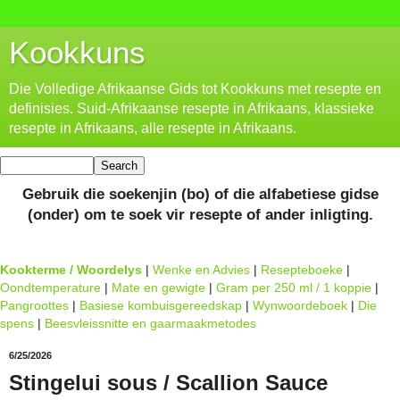
Kookkuns
Die Volledige Afrikaanse Gids tot Kookkuns met resepte en
definisies. Suid-Afrikaanse resepte in Afrikaans, klassieke
resepte in Afrikaans, alle resepte in Afrikaans.
Gebruik die soekenjin (bo) of die alfabetiese gidse
(onder) om te soek vir resepte of ander inligting.
Kookterme / Woordelys
|
Wenke en Advies
|
Resepteboeke
|
Oondtemperature
|
Mate en gewigte
|
Gram per 250 ml / 1 koppie
|
Pangroottes
|
Basiese kombuisgereedskap
|
Wynwoordeboek
|
Die
spens
|
Beesvleissnitte en gaarmaakmetodes
6/25/2026
Stingelui sous / Scallion Sauce