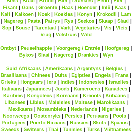
Bees
|
Braai
|
Brood
|
Bier
|
Drankies
|
Eend
|
Eier
|
Fisant
|
Gans
|
Groente
|
Haas
|
Hoender
|
Inlê
|
Kaas
|
Kalf
|
Kalkoen
|
Koek
|
Koekies
|
Konyn
|
Krokodil
|
Lam
|
Nagereg
|
Pasta
|
Patrys
|
Rys
|
Seekos
|
Skaap
|
Slaai
|
Sop
|
Souse
|
Tarentaal
|
Vark
|
Vegetaries
|
Vis
|
Vleis
|
Vrug
|
Volstruis
|
Wild
Ontbyt
|
Peuselhappie
|
Voorgereg / Entrée
|
Hoofgereg
|
Bykos
|
Slaai
|
Nagereg
|
Drankies
|
Wyn
Suid-Afrikaans
|
Amerikaans
|
Argentyns
|
Belgies
|
Brasiliaans
|
Chinees
|
Duits
|
Egipties
|
Engels
|
Frans
|
Grieks
|
Hongaars
|
Iers
|
Indies
|
Indonesies
|
Israelies
|
Italiaans
|
Japannees
|
Joods
|
Kameroens
|
Kanadees
|
Karibies
|
Kongolees
|
Koreaans
|
Kreools
|
Kubaans
|
Libanees
|
Libies
|
Maleisies
|
Maltese
|
Marokkaans
|
Mexikaans
|
Mosambieks
|
Nederlands
|
Nigeries
|
Noorweegs
|
Oostenryks
|
Persies
|
Peruaans
|
Pools
|
Portugees
|
Puerto Ricaans
|
Russies
|
Skots
|
Spaans
|
Sweeds
|
Switsers
|
Thai
|
Tunisies
|
Turks
|
Viëtnamees