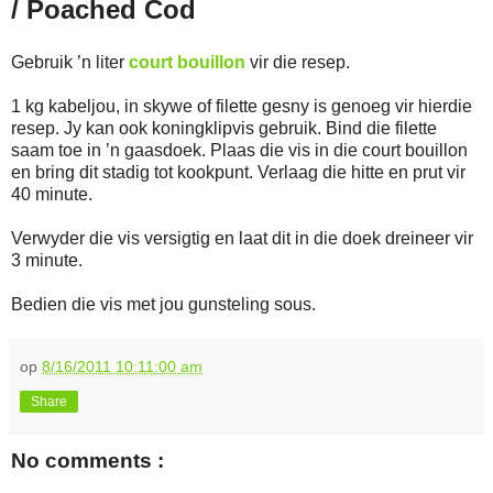
/ Poached Cod
Gebruik ’n liter
court bouillon
vir die resep.
1 kg kabeljou, in skywe of filette gesny is genoeg vir hierdie
resep. Jy kan ook koningklipvis gebruik. Bind die filette
saam toe in ’n gaasdoek. Plaas die vis in die court bouillon
en bring dit stadig tot kookpunt. Verlaag die hitte en prut vir
40 minute.
Verwyder die vis versigtig en laat dit in die doek dreineer vir
3 minute.
Bedien die vis met jou gunsteling sous.
op
8/16/2011 10:11:00 am
Share
No comments :