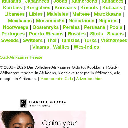
Italiaans
|
Japannees
|
Joods
|
Kameroens
|
Kanadees
|
Karibies
|
Kongolees
|
Koreaans
|
Kreools
|
Kubaans
|
Libanees
|
Libies
|
Maleisies
|
Maltese
|
Marokkaans
|
Mexikaans
|
Mosambieks
|
Nederlands
|
Nigeries
|
Noorweegs
|
Oostenryks
|
Persies
|
Peruaans
|
Pools
|
Portugees
|
Puerto Ricaans
|
Russies
|
Skots
|
Spaans
|
Sweeds
|
Switsers
|
Thai
|
Tunisies
|
Turks
|
Viëtnamees
|
Vlaams
|
Wallies
|
Wes-Indies
Suid-Afrikaanse Feeste
© 2008 - 2026 Die Volledige Afrikaanse Gids tot Kookkuns | Suid-
Afrikaanse resepte in Afrikaans, klassieke resepte in Afrikaans, alle
resepte in Afrikaans. |
Meer oor die Gids
|
Adverteer hier