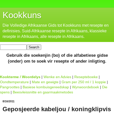
Kookkuns
Die Volledige Afrikaanse Gids tot Kookkuns met resepte en
definisies. Suid-Afrikaanse resepte in Afrikaans, klassieke
resepte in Afrikaans, alle resepte in Afrikaans.
Gebruik die soekenjin (bo) of die alfabetiese gidse
(onder) om te soek vir resepte of ander inligting.
Kookterme / Woordelys
|
Wenke en Advies
|
Resepteboeke
|
Oondtemperature
|
Mate en gewigte
|
Gram per 250 ml / 1 koppie
|
Pangroottes
|
Basiese kombuisgereedskap
|
Wynwoordeboek
|
Die
spens
|
Beesvleissnitte en gaarmaakmetodes
8/16/2011
Geposjeerde kabeljou / koningklipvis