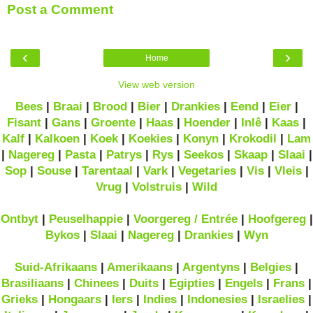
Post a Comment
‹
›
Home
View web version
Bees
|
Braai
|
Brood
|
Bier
|
Drankies
|
Eend
|
Eier
|
Fisant
|
Gans
|
Groente
|
Haas
|
Hoender
|
Inlê
|
Kaas
|
Kalf
|
Kalkoen
|
Koek
|
Koekies
|
Konyn
|
Krokodil
|
Lam
|
Nagereg
|
Pasta
|
Patrys
|
Rys
|
Seekos
|
Skaap
|
Slaai
|
Sop
|
Souse
|
Tarentaal
|
Vark
|
Vegetaries
|
Vis
|
Vleis
|
Vrug
|
Volstruis
|
Wild
Ontbyt
|
Peuselhappie
|
Voorgereg / Entrée
|
Hoofgereg
|
Bykos
|
Slaai
|
Nagereg
|
Drankies
|
Wyn
Suid-Afrikaans
|
Amerikaans
|
Argentyns
|
Belgies
|
Brasiliaans
|
Chinees
|
Duits
|
Egipties
|
Engels
|
Frans
|
Grieks
|
Hongaars
|
Iers
|
Indies
|
Indonesies
|
Israelies
|