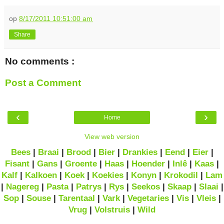
op
8/17/2011 10:51:00 am
Share
No comments :
Post a Comment
‹
›
Home
View web version
Bees
|
Braai
|
Brood
|
Bier
|
Drankies
|
Eend
|
Eier
|
Fisant
|
Gans
|
Groente
|
Haas
|
Hoender
|
Inlê
|
Kaas
|
Kalf
|
Kalkoen
|
Koek
|
Koekies
|
Konyn
|
Krokodil
|
Lam
|
Nagereg
|
Pasta
|
Patrys
|
Rys
|
Seekos
|
Skaap
|
Slaai
|
Sop
|
Souse
|
Tarentaal
|
Vark
|
Vegetaries
|
Vis
|
Vleis
|
Vrug
|
Volstruis
|
Wild