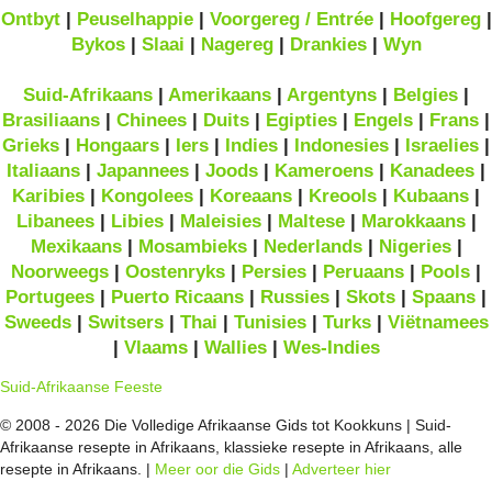
Ontbyt
|
Peuselhappie
|
Voorgereg / Entrée
|
Hoofgereg
|
Bykos
|
Slaai
|
Nagereg
|
Drankies
|
Wyn
Suid-Afrikaans
|
Amerikaans
|
Argentyns
|
Belgies
|
Brasiliaans
|
Chinees
|
Duits
|
Egipties
|
Engels
|
Frans
|
Grieks
|
Hongaars
|
Iers
|
Indies
|
Indonesies
|
Israelies
|
Italiaans
|
Japannees
|
Joods
|
Kameroens
|
Kanadees
|
Karibies
|
Kongolees
|
Koreaans
|
Kreools
|
Kubaans
|
Libanees
|
Libies
|
Maleisies
|
Maltese
|
Marokkaans
|
Mexikaans
|
Mosambieks
|
Nederlands
|
Nigeries
|
Noorweegs
|
Oostenryks
|
Persies
|
Peruaans
|
Pools
|
Portugees
|
Puerto Ricaans
|
Russies
|
Skots
|
Spaans
|
Sweeds
|
Switsers
|
Thai
|
Tunisies
|
Turks
|
Viëtnamees
|
Vlaams
|
Wallies
|
Wes-Indies
Suid-Afrikaanse Feeste
© 2008 - 2026 Die Volledige Afrikaanse Gids tot Kookkuns | Suid-
Afrikaanse resepte in Afrikaans, klassieke resepte in Afrikaans, alle
resepte in Afrikaans. |
Meer oor die Gids
|
Adverteer hier