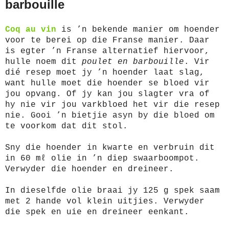
barbouille
Coq au vin
is ’n bekende manier om hoender
voor te berei op die Franse manier. Daar
is egter ’n Franse alternatief hiervoor,
hulle noem dit
poulet en barbouille
. Vir
dié resep moet jy ’n hoender laat slag,
want hulle moet die hoender se bloed vir
jou opvang. Of jy kan jou slagter vra of
hy nie vir jou varkbloed het vir die resep
nie. Gooi ’n bietjie asyn by die bloed om
te voorkom dat dit stol.
Sny die hoender in kwarte en verbruin dit
in 60 mℓ olie in ’n diep swaarboompot.
Verwyder die hoender en dreineer.
In dieselfde olie braai jy 125 g spek saam
met 2 hande vol klein uitjies. Verwyder
die spek en uie en dreineer eenkant.