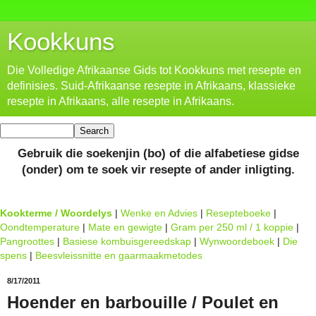
Kookkuns
Die Volledige Afrikaanse Gids tot Kookkuns met resepte en
definisies. Suid-Afrikaanse resepte in Afrikaans, klassieke
resepte in Afrikaans, alle resepte in Afrikaans.
Gebruik die soekenjin (bo) of die alfabetiese gidse
(onder) om te soek vir resepte of ander inligting.
Kookterme / Woordelys
|
Wenke en Advies
|
Resepteboeke
|
Oondtemperature
|
Mate en gewigte
|
Gram per 250 ml / 1 koppie
|
Pangroottes
|
Basiese kombuisgereedskap
|
Wynwoordeboek
|
Die
spens
|
Beesvleissnitte en gaarmaakmetodes
8/17/2011
Hoender en barbouille / Poulet en