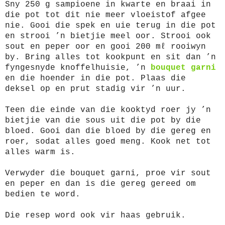
Sny 250 g sampioene in kwarte en braai in
die pot tot dit nie meer vloeistof afgee
nie. Gooi die spek en uie terug in die pot
en strooi ’n bietjie meel oor. Strooi ook
sout en peper oor en gooi 200 mℓ rooiwyn
by. Bring alles tot kookpunt en sit dan ’n
fyngesnyde knoffelhuisie, ’n
bouquet garni
en die hoender in die pot. Plaas die
deksel op en prut stadig vir ’n uur.
Teen die einde van die kooktyd roer jy ’n
bietjie van die sous uit die pot by die
bloed. Gooi dan die bloed by die gereg en
roer, sodat alles goed meng. Kook net tot
alles warm is.
Verwyder die bouquet garni, proe vir sout
en peper en dan is die gereg gereed om
bedien te word.
Die resep word ook vir haas gebruik.