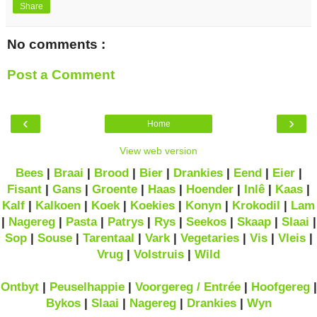
Share
No comments :
Post a Comment
‹
›
Home
View web version
Bees
|
Braai
|
Brood
|
Bier
|
Drankies
|
Eend
|
Eier
|
Fisant
|
Gans
|
Groente
|
Haas
|
Hoender
|
Inlê
|
Kaas
|
Kalf
|
Kalkoen
|
Koek
|
Koekies
|
Konyn
|
Krokodil
|
Lam
|
Nagereg
|
Pasta
|
Patrys
|
Rys
|
Seekos
|
Skaap
|
Slaai
|
Sop
|
Souse
|
Tarentaal
|
Vark
|
Vegetaries
|
Vis
|
Vleis
|
Vrug
|
Volstruis
|
Wild
Ontbyt
|
Peuselhappie
|
Voorgereg / Entrée
|
Hoofgereg
|
Bykos
|
Slaai
|
Nagereg
|
Drankies
|
Wyn