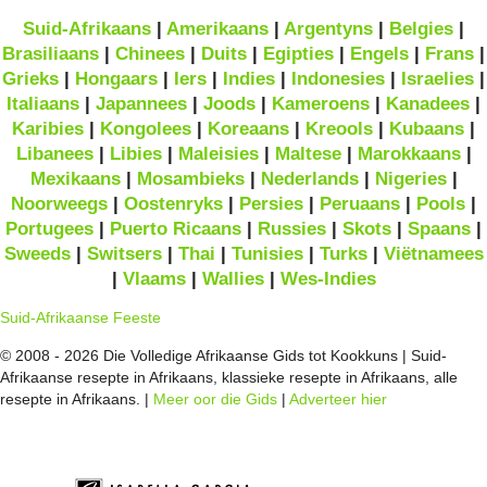
Suid-Afrikaans
|
Amerikaans
|
Argentyns
|
Belgies
|
Brasiliaans
|
Chinees
|
Duits
|
Egipties
|
Engels
|
Frans
|
Grieks
|
Hongaars
|
Iers
|
Indies
|
Indonesies
|
Israelies
|
Italiaans
|
Japannees
|
Joods
|
Kameroens
|
Kanadees
|
Karibies
|
Kongolees
|
Koreaans
|
Kreools
|
Kubaans
|
Libanees
|
Libies
|
Maleisies
|
Maltese
|
Marokkaans
|
Mexikaans
|
Mosambieks
|
Nederlands
|
Nigeries
|
Noorweegs
|
Oostenryks
|
Persies
|
Peruaans
|
Pools
|
Portugees
|
Puerto Ricaans
|
Russies
|
Skots
|
Spaans
|
Sweeds
|
Switsers
|
Thai
|
Tunisies
|
Turks
|
Viëtnamees
|
Vlaams
|
Wallies
|
Wes-Indies
Suid-Afrikaanse Feeste
© 2008 - 2026 Die Volledige Afrikaanse Gids tot Kookkuns | Suid-
Afrikaanse resepte in Afrikaans, klassieke resepte in Afrikaans, alle
resepte in Afrikaans. |
Meer oor die Gids
|
Adverteer hier