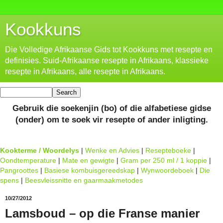
Kookkuns
Die Volledige Afrikaanse Gids tot Kookkuns met resepte en
definisies. Suid-Afrikaanse resepte in Afrikaans, klassieke
resepte in Afrikaans, alle resepte in Afrikaans.
Gebruik die soekenjin (bo) of die alfabetiese gidse
(onder) om te soek vir resepte of ander inligting.
Kookterme / Woordelys
|
Wenke en Advies
|
Resepteboeke
|
Oondtemperature
|
Mate en gewigte
|
Gram per 250 ml / 1 koppie
|
Pangroottes
|
Basiese kombuisgereedskap
|
Wynwoordeboek
|
Die
spens
|
Beesvleissnitte en gaarmaakmetodes
10/27/2012
Lamsboud – op die Franse manier