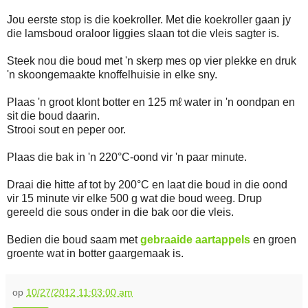
Jou eerste stop is die koekroller. Met die koekroller gaan jy
die lamsboud oraloor liggies slaan tot die vleis sagter is.
Steek nou die boud met 'n skerp mes op vier plekke en druk
'n skoongemaakte knoffelhuisie in elke sny.
Plaas 'n groot klont botter en 125 mℓ water in 'n oondpan en
sit die boud daarin.
Strooi sout en peper oor.
Plaas die bak in 'n 220°C-oond vir 'n paar minute.
Draai die hitte af tot by 200°C en laat die boud in die oond
vir 15 minute vir elke 500 g wat die boud weeg. Drup
gereeld die sous onder in die bak oor die vleis.
Bedien die boud saam met
gebraaide aartappels
en groen
groente wat in botter gaargemaak is.
op
10/27/2012 11:03:00 am