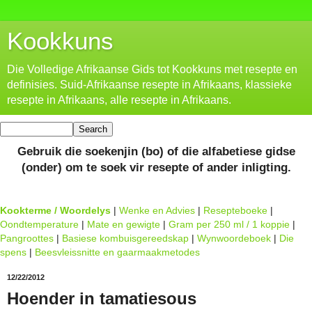
Kookkuns
Die Volledige Afrikaanse Gids tot Kookkuns met resepte en
definisies. Suid-Afrikaanse resepte in Afrikaans, klassieke
resepte in Afrikaans, alle resepte in Afrikaans.
Gebruik die soekenjin (bo) of die alfabetiese gidse
(onder) om te soek vir resepte of ander inligting.
Kookterme / Woordelys
|
Wenke en Advies
|
Resepteboeke
|
Oondtemperature
|
Mate en gewigte
|
Gram per 250 ml / 1 koppie
|
Pangroottes
|
Basiese kombuisgereedskap
|
Wynwoordeboek
|
Die
spens
|
Beesvleissnitte en gaarmaakmetodes
12/22/2012
Hoender in tamatiesous