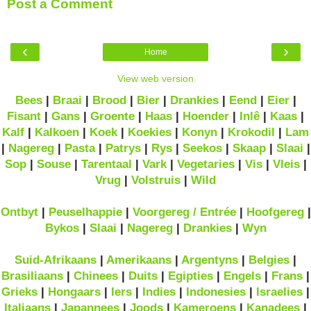
Post a Comment
‹
›
Home
View web version
Bees
|
Braai
|
Brood
|
Bier
|
Drankies
|
Eend
|
Eier
|
Fisant
|
Gans
|
Groente
|
Haas
|
Hoender
|
Inlê
|
Kaas
|
Kalf
|
Kalkoen
|
Koek
|
Koekies
|
Konyn
|
Krokodil
|
Lam
|
Nagereg
|
Pasta
|
Patrys
|
Rys
|
Seekos
|
Skaap
|
Slaai
|
Sop
|
Souse
|
Tarentaal
|
Vark
|
Vegetaries
|
Vis
|
Vleis
|
Vrug
|
Volstruis
|
Wild
Ontbyt
|
Peuselhappie
|
Voorgereg / Entrée
|
Hoofgereg
|
Bykos
|
Slaai
|
Nagereg
|
Drankies
|
Wyn
Suid-Afrikaans
|
Amerikaans
|
Argentyns
|
Belgies
|
Brasiliaans
|
Chinees
|
Duits
|
Egipties
|
Engels
|
Frans
|
Grieks
|
Hongaars
|
Iers
|
Indies
|
Indonesies
|
Israelies
|
Italiaans
|
Japannees
|
Joods
|
Kameroens
|
Kanadees
|