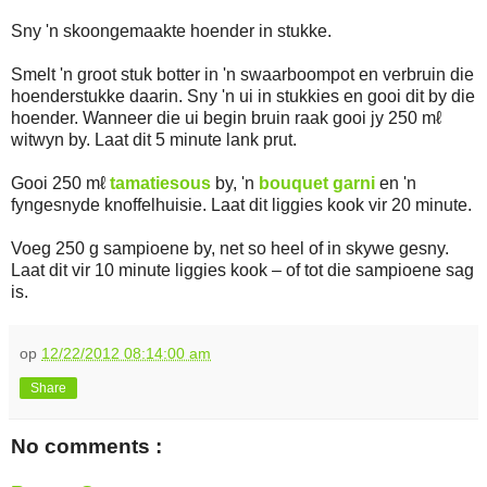
Sny 'n skoongemaakte hoender in stukke.
Smelt 'n groot stuk botter in 'n swaarboompot en verbruin die
hoenderstukke daarin. Sny 'n ui in stukkies en gooi dit by die
hoender. Wanneer die ui begin bruin raak gooi jy 250 mℓ
witwyn by. Laat dit 5 minute lank prut.
Gooi 250 mℓ
tamatiesous
by, 'n
bouquet garni
en 'n
fyngesnyde knoffelhuisie. Laat dit liggies kook vir 20 minute.
Voeg 250 g sampioene by, net so heel of in skywe gesny.
Laat dit vir 10 minute liggies kook – of tot die sampioene sag
is.
op
12/22/2012 08:14:00 am
Share
No comments :