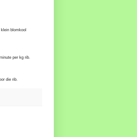
 klein blomkool
minute per kg rib.
oor die rib.