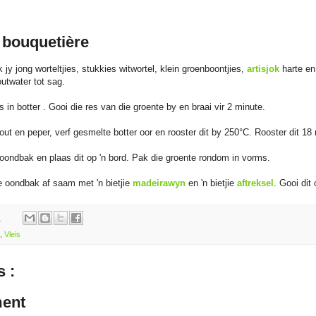
a bouquetière
 jy jong worteltjies, stukkies witwortel, klein groenboontjies,
artisjok
harte en
utwater tot sag.
es in botter . Gooi die res van die groente by en braai vir 2 minute.
out en peper, verf gesmelte botter oor en rooster dit by 250°C. Rooster dit 18 
e oondbak en plaas dit op 'n bord. Pak die groente rondom in vorms.
e oondbak af saam met 'n bietjie
madeirawyn
en 'n bietjie
aftreksel
. Gooi dit 
m
,
Vleis
 :
ent