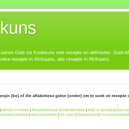
kuns
ikaanse Gids tot Kookkuns met resepte en definisies. Suid-A
sieke resepte in Afrikaans, alle resepte in Afrikaans.
njin (bo) of die alfabetiese gidse (onder) om te soek vir resepte o
|
Wenke en Advies
|
Resepteboeke
|
Oondtemperature
|
Mate en gewigte
|
Gram pe
ombuisgereedskap
|
Wynwoordeboek
|
Die spens
|
Beesvleissnitte en gaarmaakme