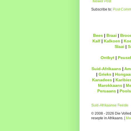
Newer Post
Subscribe to:
Post Comme
Bees
|
Braai
|
Broo
Kalf
|
Kalkoen
|
Ko
Slaai
|
S
Ontbyt
|
Peuse
Suid-Afrikaans
|
Am
|
Grieks
|
Hongaa
Kanadees
|
Karibie
Marokkaans
|
Me
Peruaans
|
Pools
Suid-Afrikaanse Feeste
© 2008 - 2026 Die Volledi
resepte in Afrikaans. |
Me