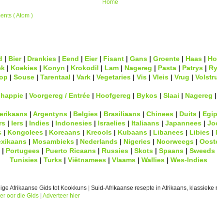
Home
nts ( Atom )
d
|
Bier
|
Drankies
|
Eend
|
Eier
|
Fisant
|
Gans
|
Groente
|
Haas
|
Ho
ek
|
Koekies
|
Konyn
|
Krokodil
|
Lam
|
Nagereg
|
Pasta
|
Patrys
|
Ry
op
|
Souse
|
Tarentaal
|
Vark
|
Vegetaries
|
Vis
|
Vleis
|
Vrug
|
Volstr
lhappie
|
Voorgereg / Entrée
|
Hoofgereg
|
Bykos
|
Slaai
|
Nagereg
erikaans
|
Argentyns
|
Belgies
|
Brasiliaans
|
Chinees
|
Duits
|
Egip
rs
|
Iers
|
Indies
|
Indonesies
|
Israelies
|
Italiaans
|
Japannees
|
Jo
s
|
Kongolees
|
Koreaans
|
Kreools
|
Kubaans
|
Libanees
|
Libies
|
xikaans
|
Mosambieks
|
Nederlands
|
Nigeries
|
Noorweegs
|
Oost
|
Portugees
|
Puerto Ricaans
|
Russies
|
Skots
|
Spaans
|
Sweeds
Tunisies
|
Turks
|
Viëtnamees
|
Vlaams
|
Wallies
|
Wes-Indies
ge Afrikaanse Gids tot Kookkuns | Suid-Afrikaanse resepte in Afrikaans, klassieke r
er oor die Gids
|
Adverteer hier