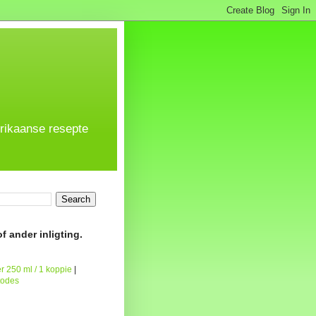
frikaanse resepte
f ander inligting.
r 250 ml / 1 koppie
|
todes