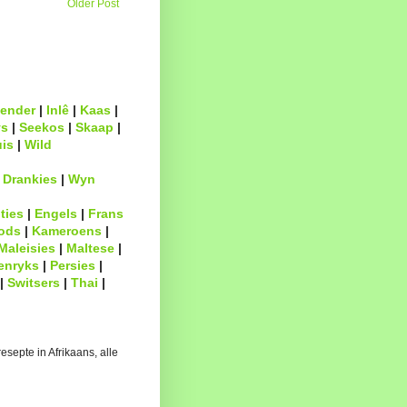
Older Post
ender
|
Inlê
|
Kaas
|
s
|
Seekos
|
Skaap
|
uis
|
Wild
|
Drankies
|
Wyn
ties
|
Engels
|
Frans
ods
|
Kameroens
|
Maleisies
|
Maltese
|
enryks
|
Persies
|
|
Switsers
|
Thai
|
esepte in Afrikaans, alle