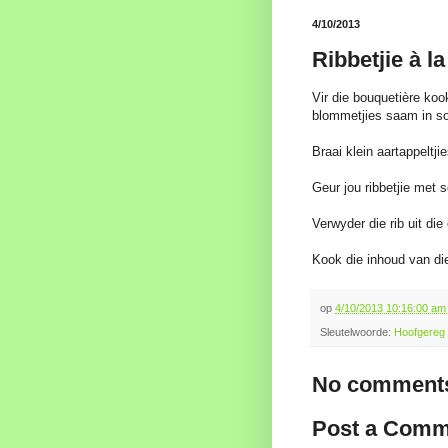
4/10/2013
Ribbetjie à l
Vir die bouquetière kook
blommetjies saam in so
Braai klein aartappeltji
Geur jou ribbetjie met s
Verwyder die rib uit di
Kook die inhoud van di
op
4/10/2013 10:16:00 a
Sleutelwoorde:
Hoofgereg
No comments
Post a Comm