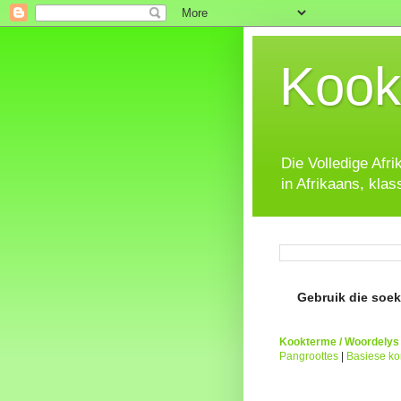
Kook
Die Volledige Afr
in Afrikaans, klas
Gebruik die soeke
Kookterme / Woordelys
Pangroottes
|
Basiese k