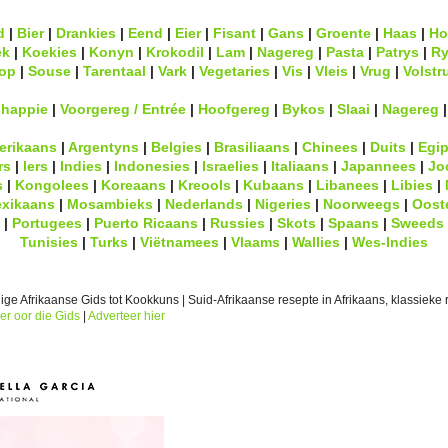
d
|
Bier
|
Drankies
|
Eend
|
Eier
|
Fisant
|
Gans
|
Groente
|
Haas
|
Ho
ek
|
Koekies
|
Konyn
|
Krokodil
|
Lam
|
Nagereg
|
Pasta
|
Patrys
|
Ry
op
|
Souse
|
Tarentaal
|
Vark
|
Vegetaries
|
Vis
|
Vleis
|
Vrug
|
Volstr
lhappie
|
Voorgereg / Entrée
|
Hoofgereg
|
Bykos
|
Slaai
|
Nagereg
erikaans
|
Argentyns
|
Belgies
|
Brasiliaans
|
Chinees
|
Duits
|
Egip
rs
|
Iers
|
Indies
|
Indonesies
|
Israelies
|
Italiaans
|
Japannees
|
Jo
s
|
Kongolees
|
Koreaans
|
Kreools
|
Kubaans
|
Libanees
|
Libies
|
xikaans
|
Mosambieks
|
Nederlands
|
Nigeries
|
Noorweegs
|
Oost
|
Portugees
|
Puerto Ricaans
|
Russies
|
Skots
|
Spaans
|
Sweeds
Tunisies
|
Turks
|
Viëtnamees
|
Vlaams
|
Wallies
|
Wes-Indies
ge Afrikaanse Gids tot Kookkuns | Suid-Afrikaanse resepte in Afrikaans, klassieke r
er oor die Gids
|
Adverteer hier