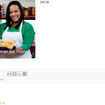
245.00
eke
6:01