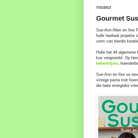
7/31/2013
Gourmet Sust
Sue-Ann Allen en Ilse 
hulle heelwat projekte
vorm van hierdie kookb
Hulle het 44 algemene b
kos vergesteld. Op hie
kekerertjies
, hoenderbo
Sue-Ann en Ilse se res
vinnige pasta met hoend
die twee energieke vrie