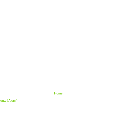
Home
nts ( Atom )