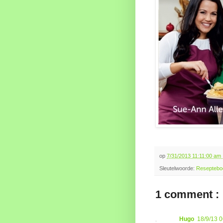
op
7/31/2013 11:11:00 am
Sleutelwoorde:
Reseptebo
1 comment :
Hugo
18/9/13 0