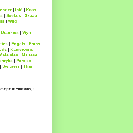
ender
|
Inlê
|
Kaas
|
s
|
Seekos
|
Skaap
|
uis
|
Wild
|
Drankies
|
Wyn
ties
|
Engels
|
Frans
ods
|
Kameroens
|
Maleisies
|
Maltese
|
enryks
|
Persies
|
|
Switsers
|
Thai
|
esepte in Afrikaans, alle