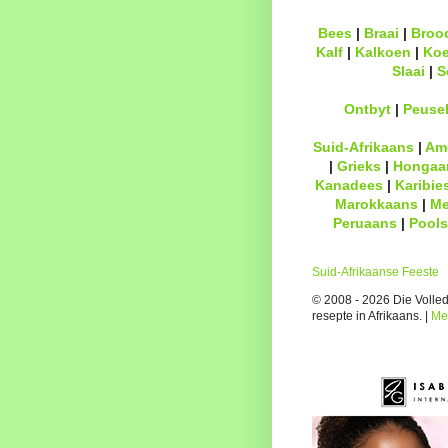
Bees
|
Braai
|
Broo
Kalf
|
Kalkoen
|
Ko
Slaai
|
S
Ontbyt
|
Peuse
Suid-Afrikaans
|
Am
|
Grieks
|
Hongaa
Kanadees
|
Karibie
Marokkaans
|
Me
Peruaans
|
Pools
Suid-Afrikaanse Feeste
© 2008 - 2026 Die Volledi
resepte in Afrikaans. |
Me