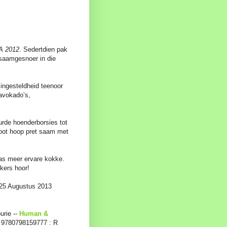
A 2012
. Sedertdien pak
 saamgesnoer in die
 ingesteldheid teenoor
 avokado’s,
urde hoenderborsies tot
root hoop pret saam met
 as meer ervare kokke.
kers hoor!
25 Augustus 2013
urie --
Human &
BN 9780798159777 : R