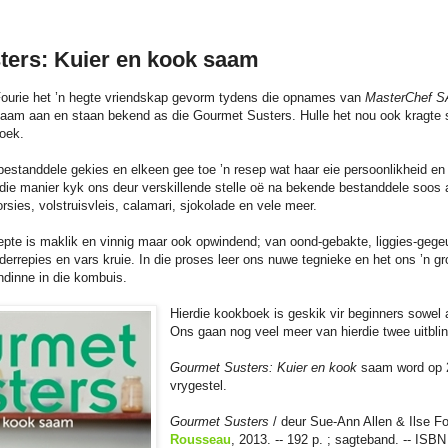
ers: Kuier en kook saam
Fourie het ’n hegte vriendskap gevorm tydens die opnames van
MasterChef S
 saam aan en staan bekend as die Gourmet Susters. Hulle het nou ook kragte
oek.
estanddele gekies en elkeen gee toe ’n resep wat haar eie persoonlikheid en
rdie manier kyk ons deur verskillende stelle oë na bekende bestanddele soos
rsies, volstruisvleis, calamari, sjokolade en vele meer.
epte is maklik en vinnig maar ook opwindend; van oond-gebakte, liggies-gege
errepies en vars kruie. In die proses leer ons nuwe tegnieke en het ons ’n g
ndinne in die kombuis.
Hierdie kookboek is geskik vir beginners sowel
Ons gaan nog veel meer van hierdie twee uitblin
Gourmet Susters: Kuier en kook
saam word op 
vrygestel.
Gourmet Susters
/ deur Sue-Ann Allen & Ilse Fo
Rousseau
, 2013. -- 192 p. ; sagteband. -- IS