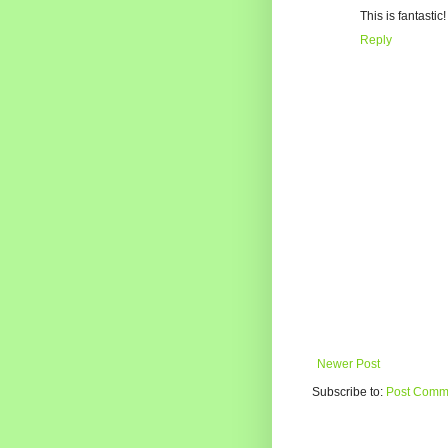
This is fantastic!
Reply
Newer Post
Subscribe to:
Post Comme