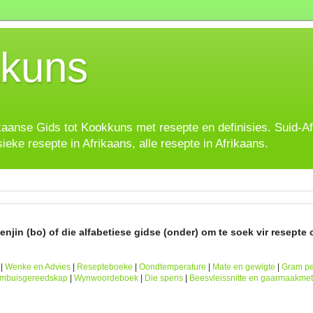
kuns
ikaanse Gids tot Kookkuns met resepte en definisies. Suid-A
sieke resepte in Afrikaans, alle resepte in Afrikaans.
njin (bo) of die alfabetiese gidse (onder) om te soek vir resepte o
|
Wenke en Advies
|
Resepteboeke
|
Oondtemperature
|
Mate en gewigte
|
Gram pe
ombuisgereedskap
|
Wynwoordeboek
|
Die spens
|
Beesvleissnitte en gaarmaakme