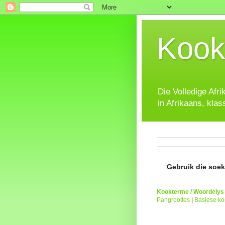
Kook
Die Volledige Afr
in Afrikaans, klas
Gebruik die soeke
Kookterme / Woordelys
Pangroottes
|
Basiese k