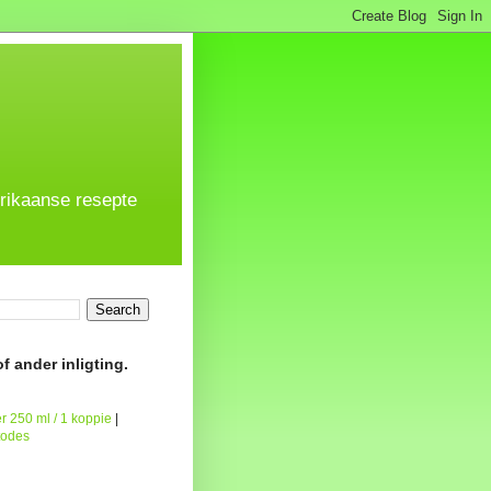
frikaanse resepte
f ander inligting.
r 250 ml / 1 koppie
|
todes