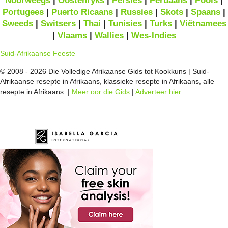
Noorweegs
|
Oostenryks
|
Persies
|
Peruaans
|
Pools
|
Portugees
|
Puerto Ricaans
|
Russies
|
Skots
|
Spaans
|
Sweeds
|
Switsers
|
Thai
|
Tunisies
|
Turks
|
Viëtnamees
|
Vlaams
|
Wallies
|
Wes-Indies
Suid-Afrikaanse Feeste
© 2008 - 2026 Die Volledige Afrikaanse Gids tot Kookkuns | Suid-
Afrikaanse resepte in Afrikaans, klassieke resepte in Afrikaans, alle
resepte in Afrikaans. |
Meer oor die Gids
|
Adverteer hier