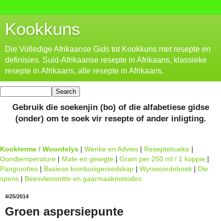
Kookkuns
Die Volledige Afrikaanse Gids tot Kookkuns met resepte en
definisies. Suid-Afrikaanse resepte in Afrikaans, klassieke
resepte in Afrikaans, alle resepte in Afrikaans.
Gebruik die soekenjin (bo) of die alfabetiese gidse
(onder) om te soek vir resepte of ander inligting.
Kookterme / Woordelys
|
Wenke en Advies
|
Resepteboeke
|
Oondtemperature
|
Mate en gewigte
|
Gram per 250 ml / 1 koppie
|
Pangroottes
|
Basiese kombuisgereedskap
|
Wynwoordeboek
|
Die
spens
|
Beesvleissnitte en gaarmaakmetodes
4/25/2014
Groen aspersiepunte