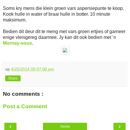
Soms kry mens die klein groen vars aspersiepunte te koop.
Kook hulle in water of braai hulle in botter. 10 minute
maksimum.
Bedien dit deur dit te meng met vars groen ertjies of garneer
enige vleisgereg daarmee. Jy kan dit ook bedien met ’n
Mornay-sous
.
op
4/25/2014 05:07:00 pm
Share
No comments :
Post a Comment
‹
›
Home