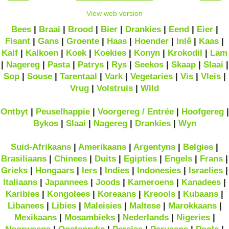
View web version
Bees
|
Braai
|
Brood
|
Bier
|
Drankies
|
Eend
|
Eier
|
Fisant
|
Gans
|
Groente
|
Haas
|
Hoender
|
Inlê
|
Kaas
|
Kalf
|
Kalkoen
|
Koek
|
Koekies
|
Konyn
|
Krokodil
|
Lam
|
Nagereg
|
Pasta
|
Patrys
|
Rys
|
Seekos
|
Skaap
|
Slaai
|
Sop
|
Souse
|
Tarentaal
|
Vark
|
Vegetaries
|
Vis
|
Vleis
|
Vrug
|
Volstruis
|
Wild
Ontbyt
|
Peuselhappie
|
Voorgereg / Entrée
|
Hoofgereg
|
Bykos
|
Slaai
|
Nagereg
|
Drankies
|
Wyn
Suid-Afrikaans
|
Amerikaans
|
Argentyns
|
Belgies
|
Brasiliaans
|
Chinees
|
Duits
|
Egipties
|
Engels
|
Frans
|
Grieks
|
Hongaars
|
Iers
|
Indies
|
Indonesies
|
Israelies
|
Italiaans
|
Japannees
|
Joods
|
Kameroens
|
Kanadees
|
Karibies
|
Kongolees
|
Koreaans
|
Kreools
|
Kubaans
|
Libanees
|
Libies
|
Maleisies
|
Maltese
|
Marokkaans
|
Mexikaans
|
Mosambieks
|
Nederlands
|
Nigeries
|