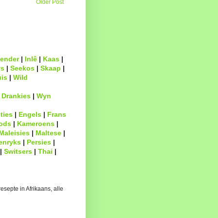
Older Post
ender
|
Inlê
|
Kaas
|
s
|
Seekos
|
Skaap
|
uis
|
Wild
|
Drankies
|
Wyn
ties
|
Engels
|
Frans
ods
|
Kameroens
|
Maleisies
|
Maltese
|
enryks
|
Persies
|
|
Switsers
|
Thai
|
esepte in Afrikaans, alle