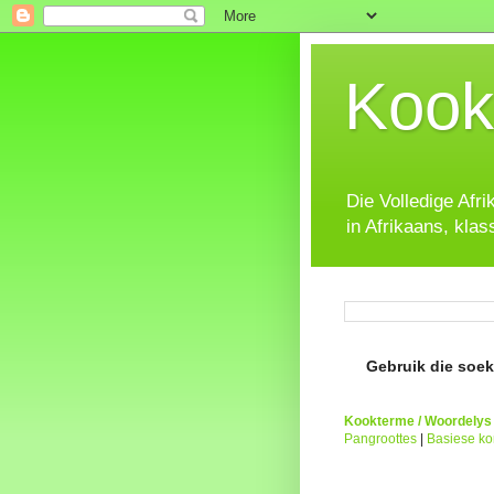
Kook
Die Volledige Afr
in Afrikaans, klas
Gebruik die soeke
Kookterme / Woordelys
Pangroottes
|
Basiese k