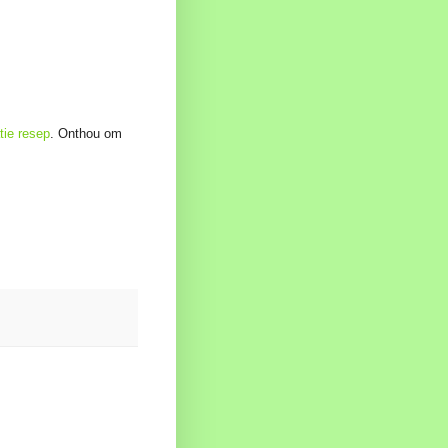
tie resep
. Onthou om