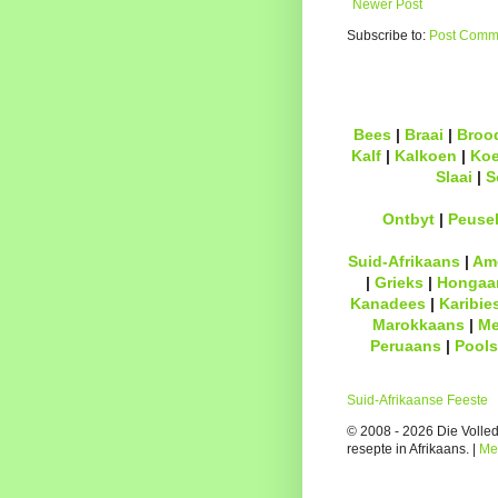
Newer Post
Subscribe to:
Post Comme
Bees
|
Braai
|
Broo
Kalf
|
Kalkoen
|
Ko
Slaai
|
S
Ontbyt
|
Peuse
Suid-Afrikaans
|
Am
|
Grieks
|
Hongaa
Kanadees
|
Karibie
Marokkaans
|
Me
Peruaans
|
Pools
Suid-Afrikaanse Feeste
© 2008 - 2026 Die Volledi
resepte in Afrikaans. |
Me