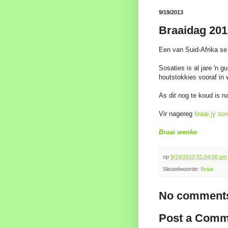
9/19/2013
Braaidag 201
Een van Suid-Afrika se
Sosaties is al jare 'n 
houtstokkies vooraf in 
As dit nog te koud is n
Vir nagereg
braai jy so
Braai wenke
op
9/19/2013 01:04:00 p
Sleutelwoorde:
Braai
No comments
Post a Comm