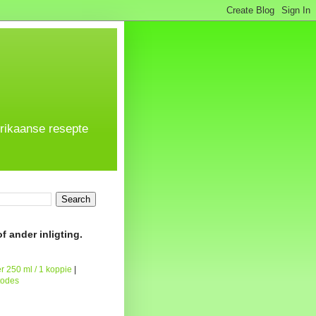
frikaanse resepte
f ander inligting.
r 250 ml / 1 koppie
|
todes