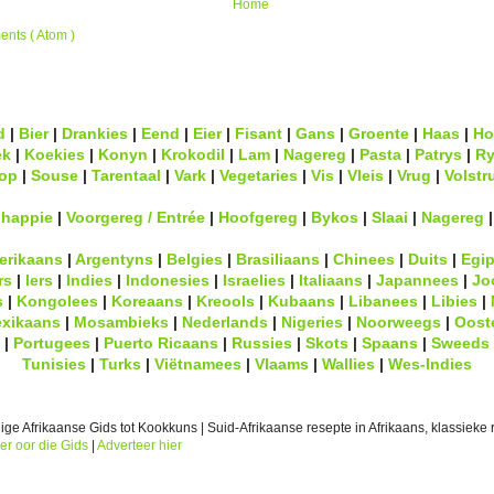
Home
nts ( Atom )
d
|
Bier
|
Drankies
|
Eend
|
Eier
|
Fisant
|
Gans
|
Groente
|
Haas
|
Ho
ek
|
Koekies
|
Konyn
|
Krokodil
|
Lam
|
Nagereg
|
Pasta
|
Patrys
|
Ry
op
|
Souse
|
Tarentaal
|
Vark
|
Vegetaries
|
Vis
|
Vleis
|
Vrug
|
Volstr
lhappie
|
Voorgereg / Entrée
|
Hoofgereg
|
Bykos
|
Slaai
|
Nagereg
erikaans
|
Argentyns
|
Belgies
|
Brasiliaans
|
Chinees
|
Duits
|
Egip
rs
|
Iers
|
Indies
|
Indonesies
|
Israelies
|
Italiaans
|
Japannees
|
Jo
s
|
Kongolees
|
Koreaans
|
Kreools
|
Kubaans
|
Libanees
|
Libies
|
xikaans
|
Mosambieks
|
Nederlands
|
Nigeries
|
Noorweegs
|
Oost
|
Portugees
|
Puerto Ricaans
|
Russies
|
Skots
|
Spaans
|
Sweeds
Tunisies
|
Turks
|
Viëtnamees
|
Vlaams
|
Wallies
|
Wes-Indies
ge Afrikaanse Gids tot Kookkuns | Suid-Afrikaanse resepte in Afrikaans, klassieke r
er oor die Gids
|
Adverteer hier