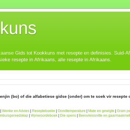
kuns
ikaanse Gids tot Kookkuns met resepte en definisies. Suid-A
sieke resepte in Afrikaans, alle resepte in Afrikaans.
njin (bo) of die alfabetiese gidse (onder) om te soek vir resepte o
|
Wenke en Advies
|
Resepteboeke
|
Oondtemperature
|
Mate en gewigte
|
Gram pe
ombuisgereedskap
|
Wynwoordeboek
|
Die spens
|
Beesvleissnitte en gaarmaakme