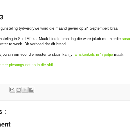
3
 gunsteling tydverdrywe word die maand gevier op 24 September: braai.
gunsteling in Suid-Afrika. Maak hierdie braaidag die ware jakob met hierdie
sosa
water te week. Dit verhoed dat dit brand.
a jou sin om voor die rooster te staan kan jy
lamskenkels in 'n potjie
maak.
mmer piesangs net so in die skil
.
m
 :
ent