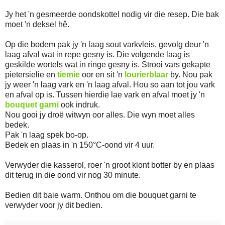
Jy het 'n gesmeerde oondskottel nodig vir die resep. Die bak
moet 'n deksel hê.
Op die bodem pak jy 'n laag sout varkvleis, gevolg deur 'n
laag afval wat in repe gesny is. Die volgende laag is
geskilde wortels wat in ringe gesny is. Strooi vars gekapte
pietersielie en
tiemie
oor en sit 'n
lourierblaar
by. Nou pak
jy weer 'n laag vark en 'n laag afval. Hou so aan tot jou vark
en afval op is. Tussen hierdie lae vark en afval moet jy 'n
bouquet garni
ook indruk.
Nou gooi jy droë witwyn oor alles. Die wyn moet alles
bedek.
Pak 'n laag spek bo-op.
Bedek en plaas in 'n 150°C-oond vir 4 uur.
Verwyder die kasserol, roer 'n groot klont botter by en plaas
dit terug in die oond vir nog 30 minute.
Bedien dit baie warm. Onthou om die bouquet garni te
verwyder voor jy dit bedien.