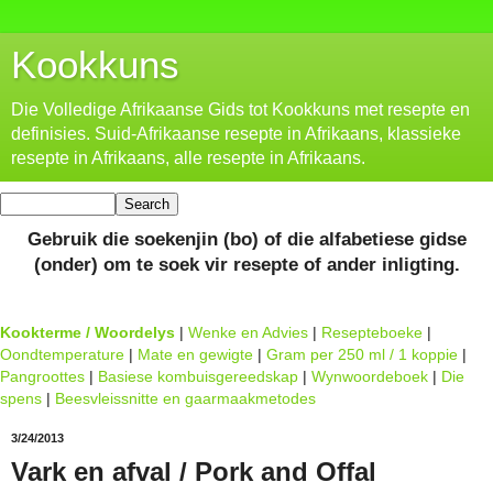
Kookkuns
Die Volledige Afrikaanse Gids tot Kookkuns met resepte en
definisies. Suid-Afrikaanse resepte in Afrikaans, klassieke
resepte in Afrikaans, alle resepte in Afrikaans.
Gebruik die soekenjin (bo) of die alfabetiese gidse
(onder) om te soek vir resepte of ander inligting.
Kookterme / Woordelys
|
Wenke en Advies
|
Resepteboeke
|
Oondtemperature
|
Mate en gewigte
|
Gram per 250 ml / 1 koppie
|
Pangroottes
|
Basiese kombuisgereedskap
|
Wynwoordeboek
|
Die
spens
|
Beesvleissnitte en gaarmaakmetodes
3/24/2013
Vark en afval / Pork and Offal