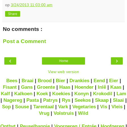
op
3/24/2013 11:03:00 am
Share
No comments :
Post a Comment
‹
›
Home
View web version
Bees
|
Braai
|
Brood
|
Bier
|
Drankies
|
Eend
|
Eier
|
Fisant
|
Gans
|
Groente
|
Haas
|
Hoender
|
Inlê
|
Kaas
|
Kalf
|
Kalkoen
|
Koek
|
Koekies
|
Konyn
|
Krokodil
|
Lam
|
Nagereg
|
Pasta
|
Patrys
|
Rys
|
Seekos
|
Skaap
|
Slaai
|
Sop
|
Souse
|
Tarentaal
|
Vark
|
Vegetaries
|
Vis
|
Vleis
|
Vrug
|
Volstruis
|
Wild
Ontbyt
|
Peuselhappie
|
Voorgereg / Entrée
|
Hoofgereg
|