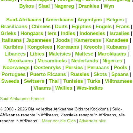
Bykos
|
Slaai
|
Nagereg
|
Drankies
|
Wyn
Suid-Afrikaans
|
Amerikaans
|
Argentyns
|
Belgies
|
Brasiliaans
|
Chinees
|
Duits
|
Egipties
|
Engels
|
Frans
|
Grieks
|
Hongaars
|
Iers
|
Indies
|
Indonesies
|
Israelies
|
Italiaans
|
Japannees
|
Joods
|
Kameroens
|
Kanadees
|
Karibies
|
Kongolees
|
Koreaans
|
Kreools
|
Kubaans
|
Libanees
|
Libies
|
Maleisies
|
Maltese
|
Marokkaans
|
Mexikaans
|
Mosambieks
|
Nederlands
|
Nigeries
|
Noorweegs
|
Oostenryks
|
Persies
|
Peruaans
|
Pools
|
Portugees
|
Puerto Ricaans
|
Russies
|
Skots
|
Spaans
|
Sweeds
|
Switsers
|
Thai
|
Tunisies
|
Turks
|
Viëtnamees
|
Vlaams
|
Wallies
|
Wes-Indies
Suid-Afrikaanse Feeste
© 2008 - 2026 Die Volledige Afrikaanse Gids tot Kookkuns | Suid-
Afrikaanse resepte in Afrikaans, klassieke resepte in Afrikaans, alle
resepte in Afrikaans. |
Meer oor die Gids
|
Adverteer hier