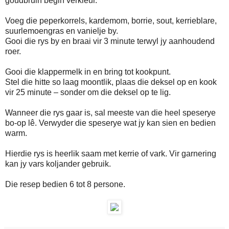
goudbruin begin verkleur.
Voeg die peperkorrels, kardemom, borrie, sout, kerrieblare,
suurlemoengras en vanielje by.
Gooi die rys by en braai vir 3 minute terwyl jy aanhoudend
roer.
Gooi die klappermelk in en bring tot kookpunt.
Stel die hitte so laag moontlik, plaas die deksel op en kook
vir 25 minute – sonder om die deksel op te lig.
Wanneer die rys gaar is, sal meeste van die heel speserye
bo-op lê. Verwyder die speserye wat jy kan sien en bedien
warm.
Hierdie rys is heerlik saam met kerrie of vark. Vir garnering
kan jy vars koljander gebruik.
Die resep bedien 6 tot 8 persone.