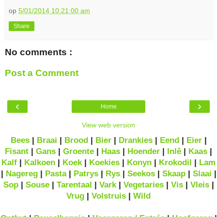
op
5/01/2014 10:21:00 am
Share
No comments :
Post a Comment
‹
›
Home
View web version
Bees
|
Braai
|
Brood
|
Bier
|
Drankies
|
Eend
|
Eier
|
Fisant
|
Gans
|
Groente
|
Haas
|
Hoender
|
Inlê
|
Kaas
|
Kalf
|
Kalkoen
|
Koek
|
Koekies
|
Konyn
|
Krokodil
|
Lam
|
Nagereg
|
Pasta
|
Patrys
|
Rys
|
Seekos
|
Skaap
|
Slaai
|
Sop
|
Souse
|
Tarentaal
|
Vark
|
Vegetaries
|
Vis
|
Vleis
|
Vrug
|
Volstruis
|
Wild