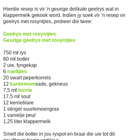
Hierdie resep is vir ’n geurige delikate geelrys wat in
klappermelk gekook word. Indien jy soek vir ’n resep vir
geelrys met rosyntjies, probeer die twee:
Geelrys met rosyntjies
Geurige geelrys met rosyntjies
750 mℓ rys
60 mℓ botter
2 uie, fyngekap
6
naeltjies
20 swart peperkorrels
12
kardemom
sade, gekneus
7,5 mℓ
borrie
17,5 mℓ sout
12 kerrieblare
1 stingel suurlemoengras
1 vanielje peul
1,25 liter klappermelk
Smelt die botter in jou ryspot en braai die uie tot dit