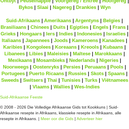
Ontbyt
|
Peuselhappie
|
Voorgereg / Entrée
|
Hoofgereg
|
Bykos
|
Slaai
|
Nagereg
|
Drankies
|
Wyn
Suid-Afrikaans
|
Amerikaans
|
Argentyns
|
Belgies
|
Brasiliaans
|
Chinees
|
Duits
|
Egipties
|
Engels
|
Frans
|
Grieks
|
Hongaars
|
Iers
|
Indies
|
Indonesies
|
Israelies
|
Italiaans
|
Japannees
|
Joods
|
Kameroens
|
Kanadees
|
Karibies
|
Kongolees
|
Koreaans
|
Kreools
|
Kubaans
|
Libanees
|
Libies
|
Maleisies
|
Maltese
|
Marokkaans
|
Mexikaans
|
Mosambieks
|
Nederlands
|
Nigeries
|
Noorweegs
|
Oostenryks
|
Persies
|
Peruaans
|
Pools
|
Portugees
|
Puerto Ricaans
|
Russies
|
Skots
|
Spaans
|
Sweeds
|
Switsers
|
Thai
|
Tunisies
|
Turks
|
Viëtnamees
|
Vlaams
|
Wallies
|
Wes-Indies
Suid-Afrikaanse Feeste
© 2008 - 2026 Die Volledige Afrikaanse Gids tot Kookkuns | Suid-
Afrikaanse resepte in Afrikaans, klassieke resepte in Afrikaans, alle
resepte in Afrikaans. |
Meer oor die Gids
|
Adverteer hier