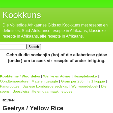
Kookkuns
Die Volledige Afrikaanse Gids tot Kookkuns met resepte en
definisies. Suid-Afrikaanse resepte in Afrikaans, klassieke
resepte in Afrikaans, alle resepte in Afrikaans.
Gebruik die soekenjin (bo) of die alfabetiese gidse
(onder) om te soek vir resepte of ander inligting.
Kookterme / Woordelys
|
Wenke en Advies
|
Resepteboeke
|
Oondtemperature
|
Mate en gewigte
|
Gram per 250 ml / 1 koppie
|
Pangroottes
|
Basiese kombuisgereedskap
|
Wynwoordeboek
|
Die
spens
|
Beesvleissnitte en gaarmaakmetodes
5/01/2014
Geelrys / Yellow Rice